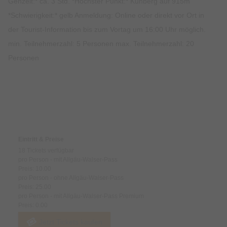
Gehzeit:* ca. 3 Std. *Höchster Punkt:* Kühberg auf 915m
*Schwierigkeit:* gelb Anmeldung: Online oder direkt vor Ort in
der Tourist-Information bis zum Vortag um 16:00 Uhr möglich.
min. Teilnehmerzahl: 5 Personen max. Teilnehmerzahl: 20
Personen
Preise & Zahlungsoptionen
Eintritt & Preise
18 Tickets verfügbar
pro Person - mit Allgäu-Walser-Pass
Preis: 10.00
pro Person - ohne Allgäu-Walser-Pass
Preis: 25.00
pro Person - mit Allgäu-Walser-Pass Premium
Preis: 0.00
Jetzt Tickets kaufen