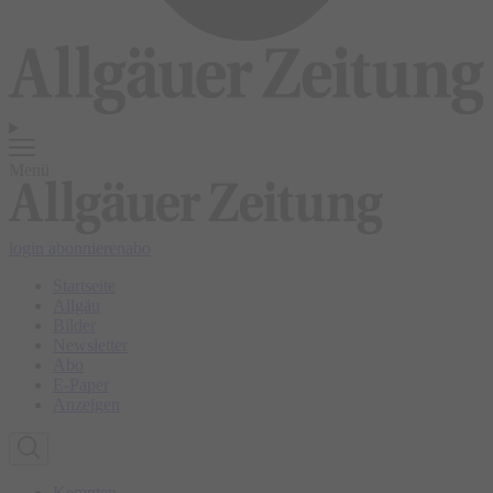
Menü
login
abonnieren
abo
Startseite
Allgäu
Bilder
Newsletter
Abo
E-Paper
Anzeigen
Kempten