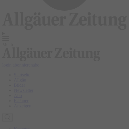
Menü
login
abonnieren
abo
Startseite
Allgäu
Bilder
Newsletter
Abo
E-Paper
Anzeigen
Kempten