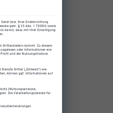
 Gerät bzw. Ihrer Endeinrichtung
gszwecke gem. § 25 Abs. 1 TDDDG sowie
s davon, dass mit ihrer Einwilligung
en.
on Drittanbietern kommt. Zu diesem
 ausgelesen oder Informationen wie
Profil und der Nutzungshistorie
 Dienste Dritter („Embeds“) wie
ehen, können ggf. Informationen auf
gebots (Nutzungsanalyse,
gien. Die Verarbeitungszwecke für
Produktentwicklungen