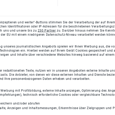
Akzeptieren und weiter"-Buttons stimmen Sie der Verarbeitung der auf Ihrem
ichen Identifikatoren oder IP-Adressen für die beschriebenen Verarbeitun
rch uns und unsere bis zu
230 Partner
zu. Darüber hinaus nehmen Sie Kenntni
 der EU mit einem niedrigeren Datenschutz-Niveau verarbeitet werden könn
ng unseres journalistischen Angebots spielen wir Ihnen Werbung aus, die v
Technologien ein. Hierbei werden auf Ihrem Gerät Cookies gespeichert und
eigen und Inhalte über verschiedene Websites hinweg basierend auf einem 
 redaktionellen Texte, nutzen wir in unseren Angeboten externe Inhalte und
casts. Die Anbieter, von denen wir diese externen Inhalten und Dienste bezi
und Ihre personenbezogenen Daten erheben und verarbeiten.
e Werbung mit Profilbildung, externe Inhalte anzeigen, Optimierung des An
empfehlungen), technisch erforderliche Cookies oder vergleichbare Technolo
peichern und/oder abrufen
halte, Anzeigen und Inhaltsmessungen, Erkenntnisse über Zielgruppen und 