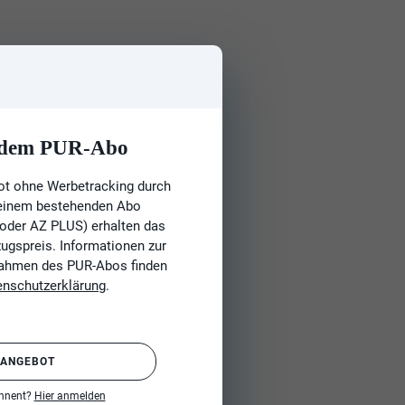
t dem PUR-Abo
ot ohne Werbetracking durch
 einem bestehenden Abo
 oder AZ PLUS) erhalten das
gspreis. Informationen zur
Rahmen des PUR-Abos finden
enschutzerklärung
.
 ANGEBOT
onnent?
Hier anmelden