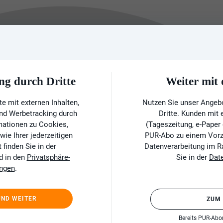
ng durch Dritte
Weiter mi
e mit externen Inhalten,
Nutzen Sie unser Angeb
und Werbetracking durch
Dritte. Kunden mit
rmationen zu Cookies,
(Tageszeitung, e-Paper
ie Ihrer jederzeitigen
PUR-Abo zu einem Vorzu
finden Sie in der
Datenverarbeitung im 
d in den
Privatsphäre-
Sie in der
Dat
ungen
.
UND WEITER
ZUM
Bereits PUR-Ab