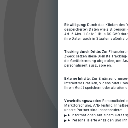
Einwilligung:
Durch das Klicken des "
gespeicherten Daten wie z.B. persönl
Art. 6 Abs. 1 Satz 1 lit. a DS-GVO du
ihre Daten auch in Staaten außerhalb
Tracking durch Dritte:
Zur Finanzieru
Zweck setzen diese Dienste Tracking-
die Gerätekennung abgerufen, um Anz
personalisiert auszuspielen.
Externe Inhalte:
Zur Ergänzung unserer
interaktive Grafiken, Videos oder Pod
Ihrem Gerät speichern oder abrufen 
Verarbeitungszwecke:
Personalisiert
Marktforschung, A/B-Testing, Inhalts
unsere Partner sind insbesondere:
Informationen auf einem Gerät s
Personalisierte Anzeigen und In