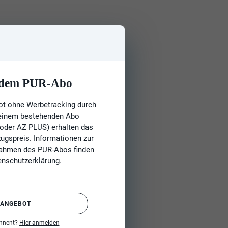
t dem PUR-Abo
ot ohne Werbetracking durch
 einem bestehenden Abo
 oder AZ PLUS) erhalten das
gspreis. Informationen zur
Rahmen des PUR-Abos finden
enschutzerklärung
.
 ANGEBOT
onnent?
Hier anmelden