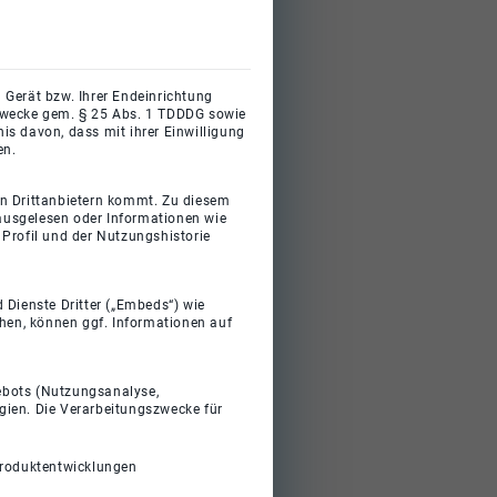
 Gerät bzw. Ihrer Endeinrichtung
gszwecke gem. § 25 Abs. 1 TDDDG sowie
s davon, dass mit ihrer Einwilligung
en.
on Drittanbietern kommt. Zu diesem
 ausgelesen oder Informationen wie
Profil und der Nutzungshistorie
 Dienste Dritter („Embeds“) wie
ehen, können ggf. Informationen auf
gebots (Nutzungsanalyse,
gien. Die Verarbeitungszwecke für
Produktentwicklungen