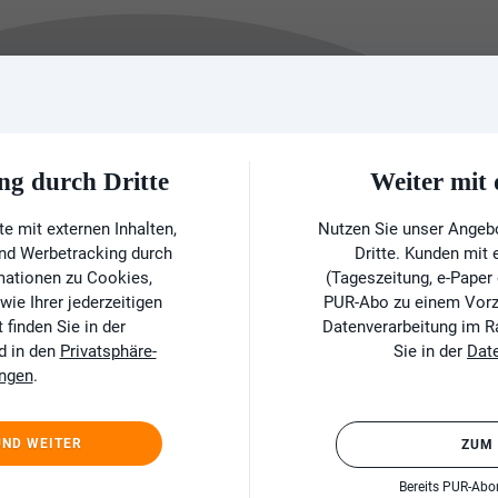
ng durch Dritte
Weiter mi
e mit externen Inhalten,
Nutzen Sie unser Angeb
und Werbetracking durch
Dritte. Kunden mit
rmationen zu Cookies,
(Tageszeitung, e-Paper
ie Ihrer jederzeitigen
PUR-Abo zu einem Vorzu
finden Sie in der
Datenverarbeitung im 
d in den
Privatsphäre-
Sie in der
Dat
ungen
.
UND WEITER
ZUM
Bereits PUR-Ab