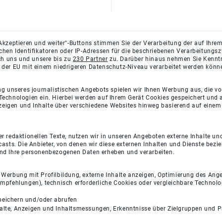
Akzeptieren und weiter"-Buttons stimmen Sie der Verarbeitung der auf Ihrem
ichen Identifikatoren oder IP-Adressen für die beschriebenen Verarbeitun
rch uns und unsere bis zu
230 Partner
zu. Darüber hinaus nehmen Sie Kenntni
 der EU mit einem niedrigeren Datenschutz-Niveau verarbeitet werden könn
ng unseres journalistischen Angebots spielen wir Ihnen Werbung aus, die v
Technologien ein. Hierbei werden auf Ihrem Gerät Cookies gespeichert und
eigen und Inhalte über verschiedene Websites hinweg basierend auf einem 
 redaktionellen Texte, nutzen wir in unseren Angeboten externe Inhalte und
casts. Die Anbieter, von denen wir diese externen Inhalten und Dienste bezi
und Ihre personenbezogenen Daten erheben und verarbeiten.
e Werbung mit Profilbildung, externe Inhalte anzeigen, Optimierung des An
empfehlungen), technisch erforderliche Cookies oder vergleichbare Technolo
peichern und/oder abrufen
halte, Anzeigen und Inhaltsmessungen, Erkenntnisse über Zielgruppen und 