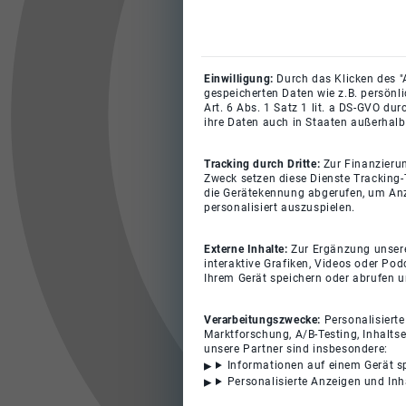
Einwilligung:
Durch das Klicken des "
gespeicherten Daten wie z.B. persönl
Art. 6 Abs. 1 Satz 1 lit. a DS-GVO du
ihre Daten auch in Staaten außerhalb
Tracking durch Dritte:
Zur Finanzieru
Zweck setzen diese Dienste Tracking-
die Gerätekennung abgerufen, um Anz
personalisiert auszuspielen.
Externe Inhalte:
Zur Ergänzung unserer
interaktive Grafiken, Videos oder Pod
Ihrem Gerät speichern oder abrufen 
Verarbeitungszwecke:
Personalisiert
Marktforschung, A/B-Testing, Inhalts
unsere Partner sind insbesondere:
Informationen auf einem Gerät s
Personalisierte Anzeigen und In