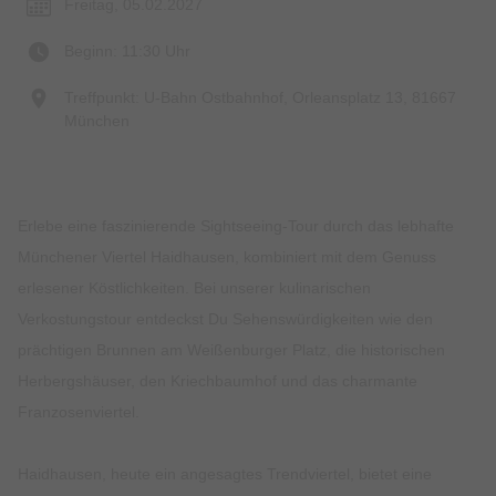
Freitag, 05.02.2027
Beginn: 11:30 Uhr
Treffpunkt: U-Bahn Ostbahnhof, Orleansplatz 13, 81667
München
Erlebe eine faszinierende Sightseeing-Tour durch das lebhafte
Münchener Viertel Haidhausen, kombiniert mit dem Genuss
erlesener Köstlichkeiten. Bei unserer kulinarischen
Verkostungstour entdeckst Du Sehenswürdigkeiten wie den
prächtigen Brunnen am Weißenburger Platz, die historischen
Herbergshäuser, den Kriechbaumhof und das charmante
Franzosenviertel.
Haidhausen, heute ein angesagtes Trendviertel, bietet eine