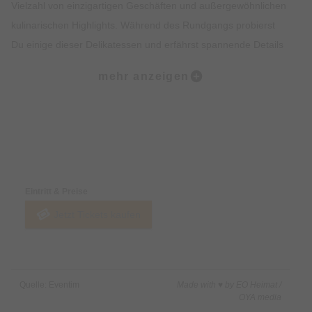
Vielzahl von einzigartigen Geschäften und außergewöhnlichen
kulinarischen Highlights. Während des Rundgangs probierst
Du einige dieser Delikatessen und erfährst spannende Details
zur Geschichte des Viertels. Der krönende Abschluss der Tour
mehr anzeigen
findet am malerischen Wiener Platz statt.
Was ist enthalten?:
• Dreistündiger Rundgang zu Fuß
Preise & Zahlungsoptionen
• Fünf Kostproben in ausgewählten kulinarischen Stationen
• Ein von uns ausgebildeter Guide mit Insiderwissen
Eintritt & Preise
Jetzt Tickets kaufen
Was ist nicht enthalten?:
• Getränke
Quelle: Eventim
Made with ♥ by EO Heimat /
OYA media