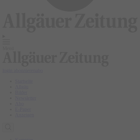
Menü
login
abonnieren
abo
Startseite
Allgäu
Bilder
Newsletter
Abo
E-Paper
Anzeigen
Kempten