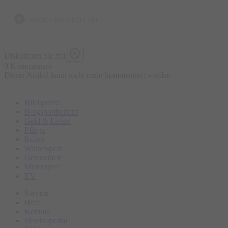
zurück zur Übersicht
Diskutieren Sie mit
0 Kommentare
Dieser Artikel kann nicht mehr kommentiert werden
Blickpunkt
Bergsportbericht
Geld & Leben
Pflege
Italien
Wintersport
Gesundheit
Motorsport
TV
Service
Hilfe
Kontakt
Vereineportal