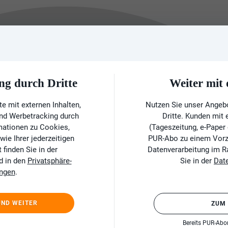
ng durch Dritte
Weiter mi
e mit externen Inhalten,
Nutzen Sie unser Angeb
und Werbetracking durch
Dritte. Kunden mit
rmationen zu Cookies,
(Tageszeitung, e-Paper
ie Ihrer jederzeitigen
PUR-Abo zu einem Vorzu
finden Sie in der
Datenverarbeitung im 
d in den
Privatsphäre-
Sie in der
Dat
ungen
.
UND WEITER
ZUM
Bereits PUR-Ab