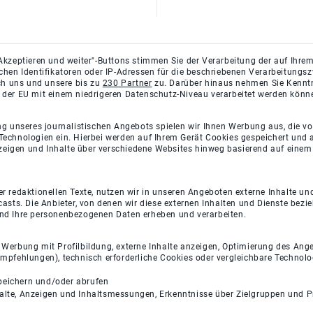
Akzeptieren und weiter"-Buttons stimmen Sie der Verarbeitung der auf Ihrem
ichen Identifikatoren oder IP-Adressen für die beschriebenen Verarbeitun
rch uns und unsere bis zu
230 Partner
zu. Darüber hinaus nehmen Sie Kenntni
 der EU mit einem niedrigeren Datenschutz-Niveau verarbeitet werden könn
ng unseres journalistischen Angebots spielen wir Ihnen Werbung aus, die v
Technologien ein. Hierbei werden auf Ihrem Gerät Cookies gespeichert und
eigen und Inhalte über verschiedene Websites hinweg basierend auf einem 
 redaktionellen Texte, nutzen wir in unseren Angeboten externe Inhalte und
casts. Die Anbieter, von denen wir diese externen Inhalten und Dienste bezi
und Ihre personenbezogenen Daten erheben und verarbeiten.
e Werbung mit Profilbildung, externe Inhalte anzeigen, Optimierung des An
empfehlungen), technisch erforderliche Cookies oder vergleichbare Technolo
peichern und/oder abrufen
halte, Anzeigen und Inhaltsmessungen, Erkenntnisse über Zielgruppen und 