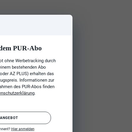
t dem PUR-Abo
ot ohne Werbetracking durch
 einem bestehenden Abo
 oder AZ PLUS) erhalten das
gspreis. Informationen zur
Rahmen des PUR-Abos finden
enschutzerklärung
.
 ANGEBOT
onnent?
Hier anmelden