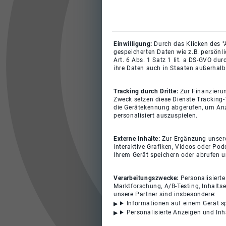
Einwilligung:
Durch das Klicken des "
gespeicherten Daten wie z.B. persönl
Art. 6 Abs. 1 Satz 1 lit. a DS-GVO du
ihre Daten auch in Staaten außerhalb
Tracking durch Dritte:
Zur Finanzieru
Zweck setzen diese Dienste Tracking-
die Gerätekennung abgerufen, um Anz
personalisiert auszuspielen.
Externe Inhalte:
Zur Ergänzung unserer
interaktive Grafiken, Videos oder Pod
Ihrem Gerät speichern oder abrufen 
Verarbeitungszwecke:
Personalisiert
Marktforschung, A/B-Testing, Inhalts
unsere Partner sind insbesondere:
Informationen auf einem Gerät s
Personalisierte Anzeigen und In