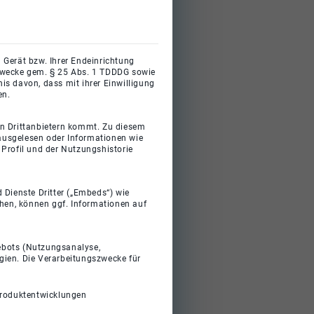
 Gerät bzw. Ihrer Endeinrichtung
gszwecke gem. § 25 Abs. 1 TDDDG sowie
s davon, dass mit ihrer Einwilligung
en.
on Drittanbietern kommt. Zu diesem
 ausgelesen oder Informationen wie
Profil und der Nutzungshistorie
 Dienste Dritter („Embeds“) wie
ehen, können ggf. Informationen auf
gebots (Nutzungsanalyse,
gien. Die Verarbeitungszwecke für
Produktentwicklungen