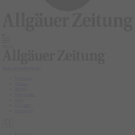
Menü
login
abonnieren
abo
Startseite
Allgäu
Bilder
Newsletter
Abo
E-Paper
Anzeigen
Kempten