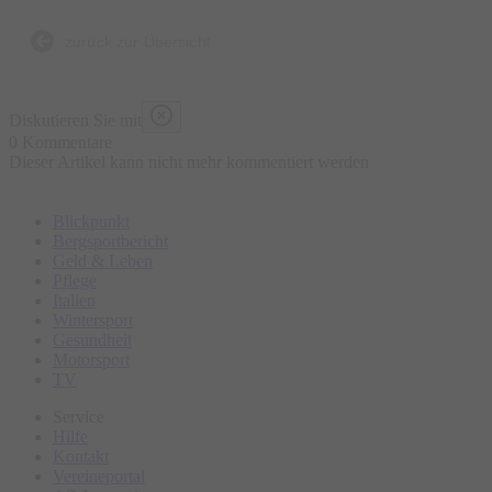
zurück zur Übersicht
Diskutieren Sie mit
0 Kommentare
Dieser Artikel kann nicht mehr kommentiert werden
Blickpunkt
Bergsportbericht
Geld & Leben
Pflege
Italien
Wintersport
Gesundheit
Motorsport
TV
Service
Hilfe
Kontakt
Vereineportal