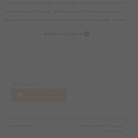
Vielzahl von einzigartigen Geschäften und außergewöhnlichen
kulinarischen Highlights. Während des Rundgangs probierst
Du einige dieser Delikatessen und erfährst spannende Details
zur Geschichte des Viertels. Der krönende Abschluss der Tour
mehr anzeigen
findet am malerischen Wiener Platz statt.
Was ist enthalten?:
• Dreistündiger Rundgang zu Fuß
Preise & Zahlungsoptionen
• Fünf Kostproben in ausgewählten kulinarischen Stationen
• Ein von uns ausgebildeter Guide mit Insiderwissen
Eintritt & Preise
Jetzt Tickets kaufen
Was ist nicht enthalten?:
• Getränke
Quelle: Eventim
Made with ♥ by EO Heimat /
OYA media