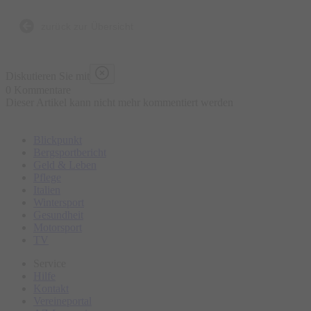
zurück zur Übersicht
Diskutieren Sie mit
0 Kommentare
Dieser Artikel kann nicht mehr kommentiert werden
Blickpunkt
Bergsportbericht
Geld & Leben
Pflege
Italien
Wintersport
Gesundheit
Motorsport
TV
Service
Hilfe
Kontakt
Vereineportal