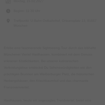
Montag, 15.02.2027
Beginn: 11:30 Uhr
Treffpunkt: U-Bahn Ostbahnhof, Orleansplatz 13, 81667
München
Erlebe eine faszinierende Sightseeing-Tour durch das lebhafte
Münchener Viertel Haidhausen, kombiniert mit dem Genuss
erlesener Köstlichkeiten. Bei unserer kulinarischen
Verkostungstour entdeckst Du Sehenswürdigkeiten wie den
prächtigen Brunnen am Weißenburger Platz, die historischen
Herbergshäuser, den Kriechbaumhof und das charmante
Franzosenviertel.
Haidhausen, heute ein angesagtes Trendviertel, bietet eine