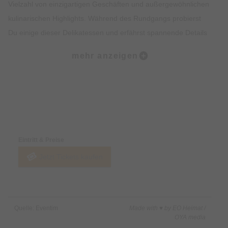
Vielzahl von einzigartigen Geschäften und außergewöhnlichen
kulinarischen Highlights. Während des Rundgangs probierst
Du einige dieser Delikatessen und erfährst spannende Details
zur Geschichte des Viertels. Der krönende Abschluss der Tour
mehr anzeigen
findet am malerischen Wiener Platz statt.
Was ist enthalten?:
• Dreistündiger Rundgang zu Fuß
Preise & Zahlungsoptionen
• Fünf Kostproben in ausgewählten kulinarischen Stationen
• Ein von uns ausgebildeter Guide mit Insiderwissen
Eintritt & Preise
Jetzt Tickets kaufen
Was ist nicht enthalten?:
• Getränke
Quelle: Eventim
Made with ♥ by EO Heimat /
OYA media