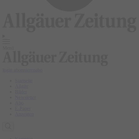
Menü
login
abonnieren
abo
Startseite
Allgäu
Bilder
Newsletter
Abo
E-Paper
Anzeigen
Kempten