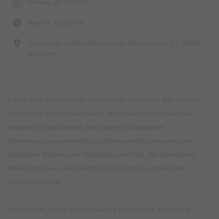
Freitag, 25.12.2026
Beginn: 11:30 Uhr
Treffpunkt: U-Bahn Ostbahnhof, Orleansplatz 13, 81667
München
Erlebe eine faszinierende Sightseeing-Tour durch das lebhafte
Münchener Viertel Haidhausen, kombiniert mit dem Genuss
erlesener Köstlichkeiten. Bei unserer kulinarischen
Verkostungstour entdeckst Du Sehenswürdigkeiten wie den
prächtigen Brunnen am Weißenburger Platz, die historischen
Herbergshäuser, den Kriechbaumhof und das charmante
Franzosenviertel.
Haidhausen, heute ein angesagtes Trendviertel, bietet eine