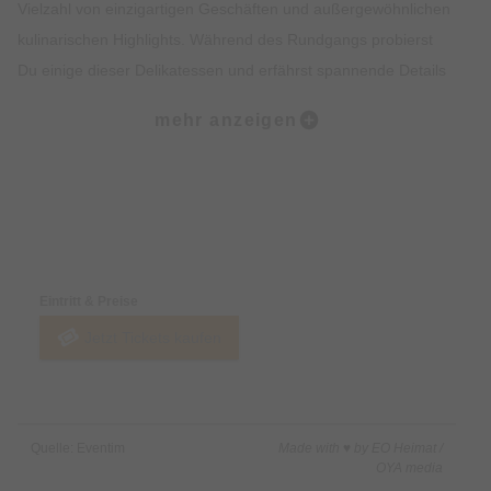
Vielzahl von einzigartigen Geschäften und außergewöhnlichen
kulinarischen Highlights. Während des Rundgangs probierst
Du einige dieser Delikatessen und erfährst spannende Details
zur Geschichte des Viertels. Der krönende Abschluss der Tour
mehr anzeigen
findet am malerischen Wiener Platz statt.
Was ist enthalten?:
• Dreistündiger Rundgang zu Fuß
Preise & Zahlungsoptionen
• Fünf Kostproben in ausgewählten kulinarischen Stationen
• Ein von uns ausgebildeter Guide mit Insiderwissen
Eintritt & Preise
Jetzt Tickets kaufen
Was ist nicht enthalten?:
• Getränke
Quelle: Eventim
Made with ♥ by EO Heimat /
OYA media