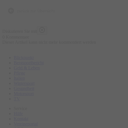
zurück zur Übersicht
Diskutieren Sie mit
0 Kommentare
Dieser Artikel kann nicht mehr kommentiert werden
Blickpunkt
Bergsportbericht
Geld & Leben
Pflege
Italien
Wintersport
Gesundheit
Motorsport
TV
Service
Hilfe
Kontakt
Vereineportal