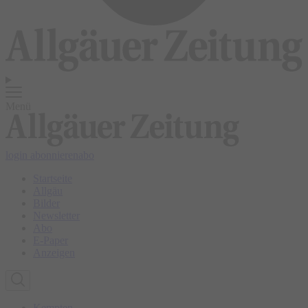
Menü
login
abonnieren
abo
Startseite
Allgäu
Bilder
Newsletter
Abo
E-Paper
Anzeigen
Kempten