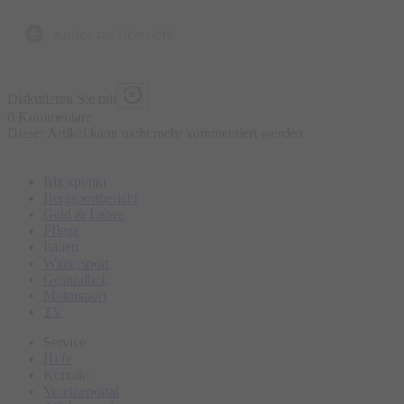
zurück zur Übersicht
Diskutieren Sie mit
0 Kommentare
Dieser Artikel kann nicht mehr kommentiert werden
Blickpunkt
Bergsportbericht
Geld & Leben
Pflege
Italien
Wintersport
Gesundheit
Motorsport
TV
Service
Hilfe
Kontakt
Vereineportal