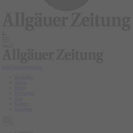
Menü
login
abonnieren
abo
Startseite
Allgäu
Bilder
Newsletter
Abo
E-Paper
Anzeigen
Kempten