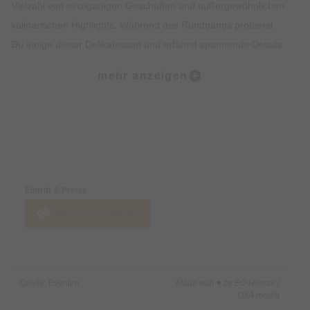
Vielzahl von einzigartigen Geschäften und außergewöhnlichen
kulinarischen Highlights. Während des Rundgangs probierst
Du einige dieser Delikatessen und erfährst spannende Details
zur Geschichte des Viertels. Der krönende Abschluss der Tour
mehr anzeigen
findet am malerischen Wiener Platz statt.
Was ist enthalten?:
• Dreistündiger Rundgang zu Fuß
Preise & Zahlungsoptionen
• Fünf Kostproben in ausgewählten kulinarischen Stationen
• Ein von uns ausgebildeter Guide mit Insiderwissen
Eintritt & Preise
Jetzt Tickets kaufen
Was ist nicht enthalten?:
• Getränke
Quelle: Eventim
Made with ♥ by EO Heimat /
OYA media