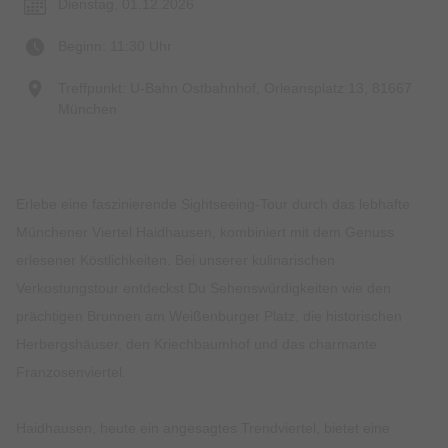
Dienstag, 01.12.2026
Beginn: 11:30 Uhr
Treffpunkt: U-Bahn Ostbahnhof, Orleansplatz 13, 81667
München
Erlebe eine faszinierende Sightseeing-Tour durch das lebhafte
Münchener Viertel Haidhausen, kombiniert mit dem Genuss
erlesener Köstlichkeiten. Bei unserer kulinarischen
Verkostungstour entdeckst Du Sehenswürdigkeiten wie den
prächtigen Brunnen am Weißenburger Platz, die historischen
Herbergshäuser, den Kriechbaumhof und das charmante
Franzosenviertel.
Haidhausen, heute ein angesagtes Trendviertel, bietet eine