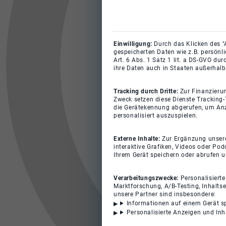
Einwilligung:
Durch das Klicken des "
gespeicherten Daten wie z.B. persönl
Art. 6 Abs. 1 Satz 1 lit. a DS-GVO du
ihre Daten auch in Staaten außerhalb
Tracking durch Dritte:
Zur Finanzieru
Zweck setzen diese Dienste Tracking-
die Gerätekennung abgerufen, um Anz
personalisiert auszuspielen.
Externe Inhalte:
Zur Ergänzung unserer
interaktive Grafiken, Videos oder Pod
Ihrem Gerät speichern oder abrufen 
Verarbeitungszwecke:
Personalisiert
Marktforschung, A/B-Testing, Inhalts
unsere Partner sind insbesondere:
Informationen auf einem Gerät s
Personalisierte Anzeigen und In