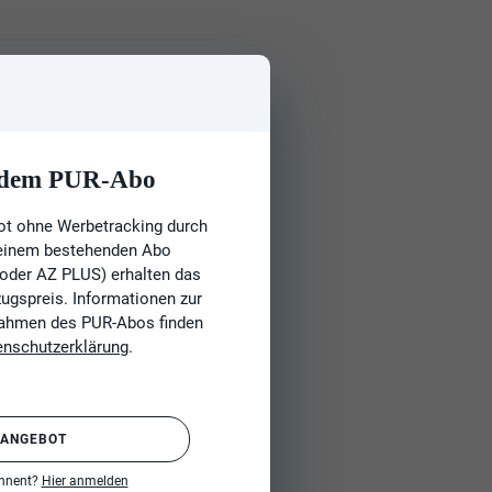
t dem PUR-Abo
ot ohne Werbetracking durch
 einem bestehenden Abo
 oder AZ PLUS) erhalten das
gspreis. Informationen zur
Rahmen des PUR-Abos finden
enschutzerklärung
.
 ANGEBOT
onnent?
Hier anmelden