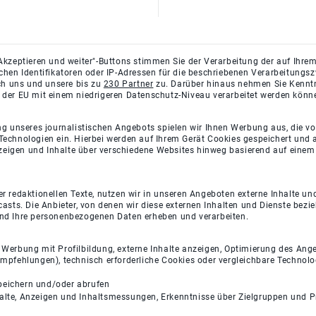
Akzeptieren und weiter"-Buttons stimmen Sie der Verarbeitung der auf Ihrem
ichen Identifikatoren oder IP-Adressen für die beschriebenen Verarbeitun
rch uns und unsere bis zu
230 Partner
zu. Darüber hinaus nehmen Sie Kenntni
 der EU mit einem niedrigeren Datenschutz-Niveau verarbeitet werden könn
ng unseres journalistischen Angebots spielen wir Ihnen Werbung aus, die v
Technologien ein. Hierbei werden auf Ihrem Gerät Cookies gespeichert und
eigen und Inhalte über verschiedene Websites hinweg basierend auf einem 
 redaktionellen Texte, nutzen wir in unseren Angeboten externe Inhalte und
casts. Die Anbieter, von denen wir diese externen Inhalten und Dienste bezi
und Ihre personenbezogenen Daten erheben und verarbeiten.
e Werbung mit Profilbildung, externe Inhalte anzeigen, Optimierung des An
empfehlungen), technisch erforderliche Cookies oder vergleichbare Technolo
peichern und/oder abrufen
halte, Anzeigen und Inhaltsmessungen, Erkenntnisse über Zielgruppen und 