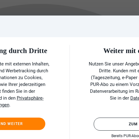
ng durch Dritte
Weiter mi
e mit externen Inhalten,
Nutzen Sie unser Angeb
und Werbetracking durch
Dritte. Kunden mit
rmationen zu Cookies,
(Tageszeitung, e-Paper
ie Ihrer jederzeitigen
PUR-Abo zu einem Vorzu
finden Sie in der
Datenverarbeitung im 
d in den
Privatsphäre-
Sie in der
Dat
ungen
.
UND WEITER
ZUM
Bereits PUR-Ab