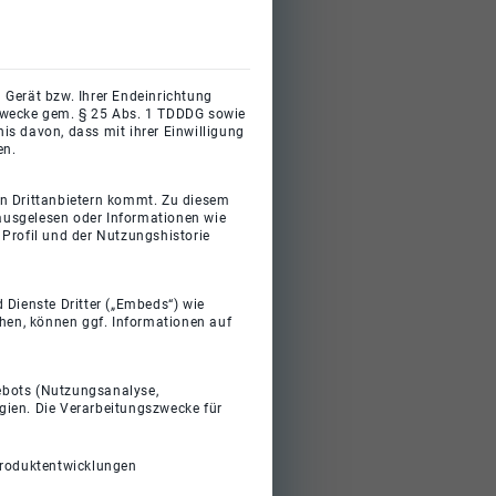
 Gerät bzw. Ihrer Endeinrichtung
gszwecke gem. § 25 Abs. 1 TDDDG sowie
s davon, dass mit ihrer Einwilligung
en.
on Drittanbietern kommt. Zu diesem
 ausgelesen oder Informationen wie
Profil und der Nutzungshistorie
 Dienste Dritter („Embeds“) wie
ehen, können ggf. Informationen auf
gebots (Nutzungsanalyse,
gien. Die Verarbeitungszwecke für
Produktentwicklungen