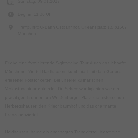
Samstag, 09.01.2027
Beginn: 11:30 Uhr
Treffpunkt: U-Bahn Ostbahnhof, Orleansplatz 13, 81667
München
Erlebe eine faszinierende Sightseeing-Tour durch das lebhafte
Münchener Viertel Haidhausen, kombiniert mit dem Genuss
erlesener Köstlichkeiten. Bei unserer kulinarischen
Verkostungstour entdeckst Du Sehenswürdigkeiten wie den
prächtigen Brunnen am Weißenburger Platz, die historischen
Herbergshäuser, den Kriechbaumhof und das charmante
Franzosenviertel.
Haidhausen, heute ein angesagtes Trendviertel, bietet eine