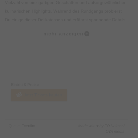
Vielzahl von einzigartigen Geschäften und außergewöhnlichen
kulinarischen Highlights. Während des Rundgangs probierst
Du einige dieser Delikatessen und erfährst spannende Details
zur Geschichte des Viertels. Der krönende Abschluss der Tour
mehr anzeigen
findet am malerischen Wiener Platz statt.
Was ist enthalten?:
• Dreistündiger Rundgang zu Fuß
Preise & Zahlungsoptionen
• Fünf Kostproben in ausgewählten kulinarischen Stationen
• Ein von uns ausgebildeter Guide mit Insiderwissen
Eintritt & Preise
Jetzt Tickets kaufen
Was ist nicht enthalten?:
• Getränke
Quelle: Eventim
Made with ♥ by EO Heimat /
OYA media