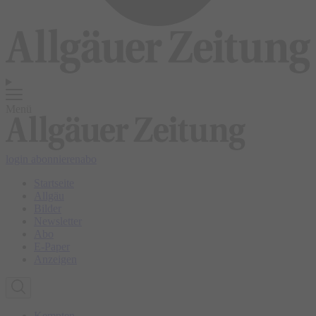
Menü
login
abonnieren
abo
Startseite
Allgäu
Bilder
Newsletter
Abo
E-Paper
Anzeigen
Kempten