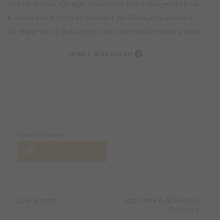
Vielzahl von einzigartigen Geschäften und außergewöhnlichen
kulinarischen Highlights. Während des Rundgangs probierst
Du einige dieser Delikatessen und erfährst spannende Details
zur Geschichte des Viertels. Der krönende Abschluss der Tour
mehr anzeigen
findet am malerischen Wiener Platz statt.
Was ist enthalten?:
• Dreistündiger Rundgang zu Fuß
Preise & Zahlungsoptionen
• Fünf Kostproben in ausgewählten kulinarischen Stationen
• Ein von uns ausgebildeter Guide mit Insiderwissen
Eintritt & Preise
Jetzt Tickets kaufen
Was ist nicht enthalten?:
• Getränke
Quelle: Eventim
Made with ♥ by EO Heimat /
OYA media