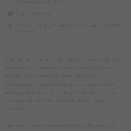
Donnerstag, 13.05.2027
Beginn: 10:30 Uhr
Treffpunkt: U-Bahn Ostbahnhof, Orleansplatz 13, 81667
München
Erlebe eine faszinierende Sightseeing-Tour durch das lebhafte
Münchener Viertel Haidhausen, kombiniert mit dem Genuss
erlesener Köstlichkeiten. Bei unserer kulinarischen
Verkostungstour entdeckst Du Sehenswürdigkeiten wie den
prächtigen Brunnen am Weißenburger Platz, die historischen
Herbergshäuser, den Kriechbaumhof und das charmante
Franzosenviertel.
Haidhausen, heute ein angesagtes Trendviertel, bietet eine