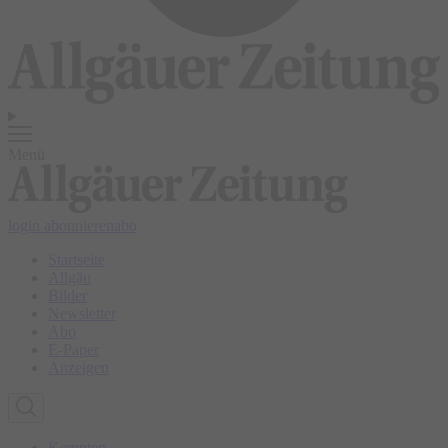
Menü
login
abonnieren
abo
Startseite
Allgäu
Bilder
Newsletter
Abo
E-Paper
Anzeigen
Kempten