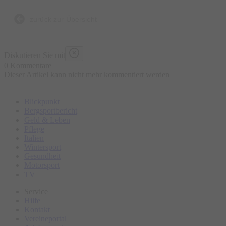
zurück zur Übersicht
Diskutieren Sie mit
0 Kommentare
Dieser Artikel kann nicht mehr kommentiert werden
Blickpunkt
Bergsportbericht
Geld & Leben
Pflege
Italien
Wintersport
Gesundheit
Motorsport
TV
Service
Hilfe
Kontakt
Vereineportal