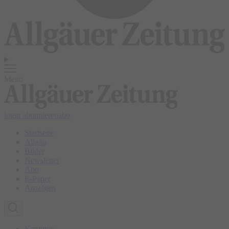
Menü
login
abonnieren
abo
Startseite
Allgäu
Bilder
Newsletter
Abo
E-Paper
Anzeigen
Kempten