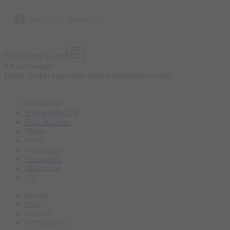
zurück zur Übersicht
Diskutieren Sie mit
0 Kommentare
Dieser Artikel kann nicht mehr kommentiert werden
Blickpunkt
Bergsportbericht
Geld & Leben
Pflege
Italien
Wintersport
Gesundheit
Motorsport
TV
Service
Hilfe
Kontakt
Vereineportal