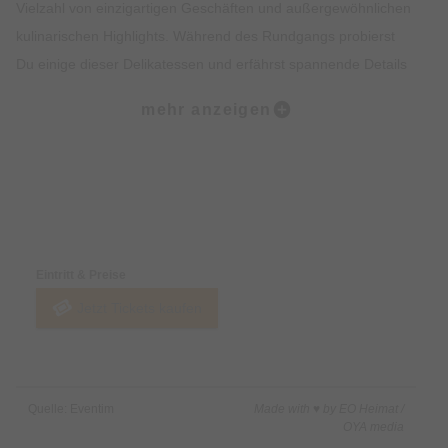
Vielzahl von einzigartigen Geschäften und außergewöhnlichen
kulinarischen Highlights. Während des Rundgangs probierst
Du einige dieser Delikatessen und erfährst spannende Details
zur Geschichte des Viertels. Der krönende Abschluss der Tour
mehr anzeigen
findet am malerischen Wiener Platz statt.
Was ist enthalten?:
• Dreistündiger Rundgang zu Fuß
Preise & Zahlungsoptionen
• Fünf Kostproben in ausgewählten kulinarischen Stationen
• Ein von uns ausgebildeter Guide mit Insiderwissen
Eintritt & Preise
Jetzt Tickets kaufen
Was ist nicht enthalten?:
• Getränke
Quelle: Eventim
Made with ♥ by EO Heimat /
OYA media