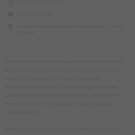
Donnerstag, 26.11.2026
Beginn: 11:30 Uhr
Treffpunkt: U-Bahn Ostbahnhof, Orleansplatz 13, 81667
München
Erlebe eine faszinierende Sightseeing-Tour durch das lebhafte
Münchener Viertel Haidhausen, kombiniert mit dem Genuss
erlesener Köstlichkeiten. Bei unserer kulinarischen
Verkostungstour entdeckst Du Sehenswürdigkeiten wie den
prächtigen Brunnen am Weißenburger Platz, die historischen
Herbergshäuser, den Kriechbaumhof und das charmante
Franzosenviertel.
Haidhausen, heute ein angesagtes Trendviertel, bietet eine