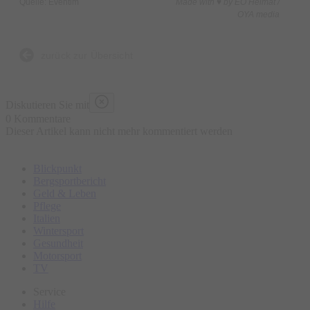
Quelle: Eventim
Made with ♥ by EO Heimat /
OYA media
zurück zur Übersicht
Diskutieren Sie mit
0 Kommentare
Dieser Artikel kann nicht mehr kommentiert werden
Blickpunkt
Bergsportbericht
Geld & Leben
Pflege
Italien
Wintersport
Gesundheit
Motorsport
TV
Service
Hilfe