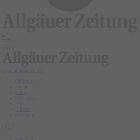
Menü
login
abonnieren
abo
Startseite
Allgäu
Bilder
Newsletter
Abo
E-Paper
Anzeigen
Kempten