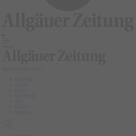
Menü
login
abonnieren
abo
Startseite
Allgäu
Bilder
Newsletter
Abo
E-Paper
Anzeigen
Kempten