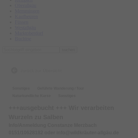
Oberallgäu
Memmingen
Kaufbeuren
Füssen
Westallgäu
Marktoberdorf
Buchloe
suchen
zurück zur Übersicht
Sonstiges
Geführte Wanderung / Tour
Naturkundliche Kurse
Sonstiges
+++ausgebucht +++ Wir verarbeiten
Wurzeln zu Salben
Info/Anmeldung Constanze Merzbach
0151/10628182 oder info@wildkräuter-allgäu.de