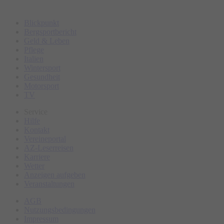
Start:
Rathaus Rettenberg
Blickpunkt
Bergsportbericht
Geld & Leben
Pflege
Italien
Wintersport
Gesundheit
Motorsport
TV
Service
Hilfe
Kontakt
Vereineportal
AZ-Leserreisen
Karriere
Wetter
Anzeigen aufgeben
Veranstaltungen
AGB
Nutzungsbedingungen
Impressum