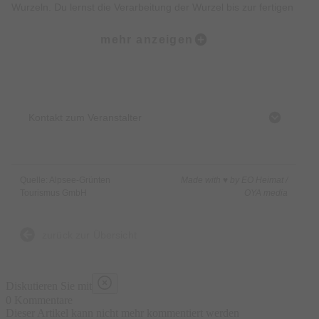
Wurzeln. Du lernst die Verarbeitung der Wurzel bis zur fertigen
Salbe kennen, die wir gemeinsam herstellen. Die Salben (wir
mehr anzeigen
machen mindestens zwei unterschiedliche) kannst Du gerne
am Ende des Kurses mitnehmen.
Der Kurs findet im Rathaus-Küchle statt.
Kontakt zum Veranstalter
Dauer: 2,5 - 3 Std.
Teilnehmer: 4 - 8 Pers.
Quelle: Alpsee-Grünten
Made with ♥ by EO Heimat /
Kursbeitrag: 40,- € (inkl. Material)
Tourismus GmbH
OYA media
Ort: Rettenberg, Rathaus, Rathaus-Küchle
zurück zur Übersicht
Anmeldung:
Constanze Merzbach
Diskutieren Sie mit
Dipl. Kräuterexpertin
0 Kommentare
0151 1062 8182 oder online
www.wildkräuter-allgäu.de
Dieser Artikel kann nicht mehr kommentiert werden