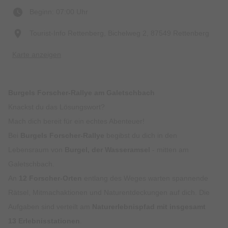
Beginn: 07:00 Uhr
Tourist-Info Rettenberg, Bichelweg 2, 87549 Rettenberg
Karte anzeigen
Burgels Forscher-Rallye am Galetschbach
Knackst du das Lösungswort?
Mach dich bereit für ein echtes Abenteuer!
Bei
Burgels Forscher-Rallye
begibst du dich in den
Lebensraum von
Burgel, der Wasseramsel
- mitten am
Galetschbach.
An
12 Forscher-Orten
entlang des Weges warten spannende
Rätsel, Mitmachaktionen und Naturentdeckungen auf dich. Die
Aufgaben sind verteilt am
Naturerlebnispfad mit insgesamt
13 Erlebnisstationen
.