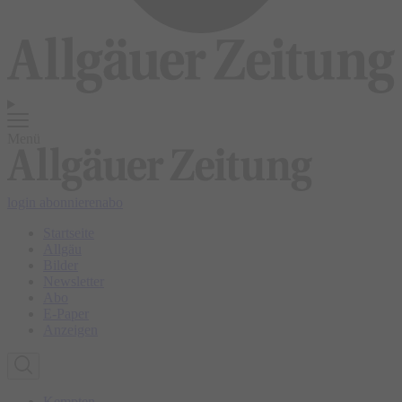
Menü
login
abonnieren
abo
Startseite
Allgäu
Bilder
Newsletter
Abo
E-Paper
Anzeigen
Kempten