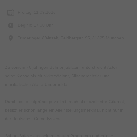
Freitag, 11.09.2026
Beginn: 17:00 Uhr
Truderinger Weinzelt, Feldbergstr. 95, 81825 München
Zu seinem 40 jährigen Bühnenjubiläum unterstreicht Astor
seine Klasse als Musikkomödiant, Silbendrechsler und
musikalischer Alone-Underholder.
Durch seine tiefgründige Vielfalt, auch als exzellenter Gitarrist,
besitzt er schon lange ein Alleinstellungsmerkmal, nicht nur in
der deutschen Comedyszene.
Sahne-Stücke aus seinem neuen Programm und etliche