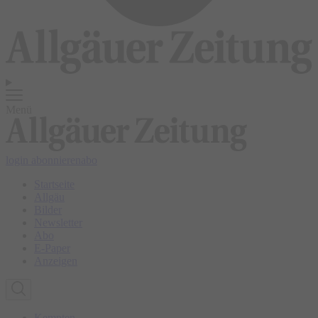
Menü
login
abonnieren
abo
Startseite
Allgäu
Bilder
Newsletter
Abo
E-Paper
Anzeigen
Kempten