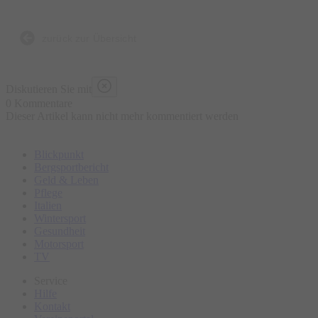
zurück zur Übersicht
Diskutieren Sie mit
0 Kommentare
Dieser Artikel kann nicht mehr kommentiert werden
Blickpunkt
Bergsportbericht
Geld & Leben
Pflege
Italien
Wintersport
Gesundheit
Motorsport
TV
Service
Hilfe
Kontakt