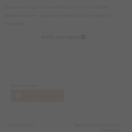
Evergreens machen diesen Abend zu einem natürlichen
Antidepressivum - darum ist ein Abend mit ihm Urlaub fürs
Zwerchfell.
mehr anzeigen
Willy Astor: We call it a Klassiker.
Preise & Zahlungsoptionen
Eintritt & Preise
Jetzt Tickets kaufen
Quelle: Eventim
Made with ♥ by EO Heimat /
OYA media