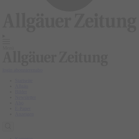
Menü
login
abonnieren
abo
Startseite
Allgäu
Bilder
Newsletter
Abo
E-Paper
Anzeigen
Kempten