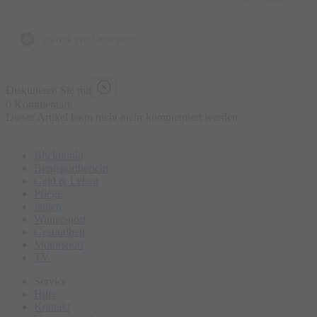
zurück zur Übersicht
Diskutieren Sie mit
0 Kommentare
Dieser Artikel kann nicht mehr kommentiert werden
Blickpunkt
Bergsportbericht
Geld & Leben
Pflege
Italien
Wintersport
Gesundheit
Motorsport
TV
Service
Hilfe
Kontakt