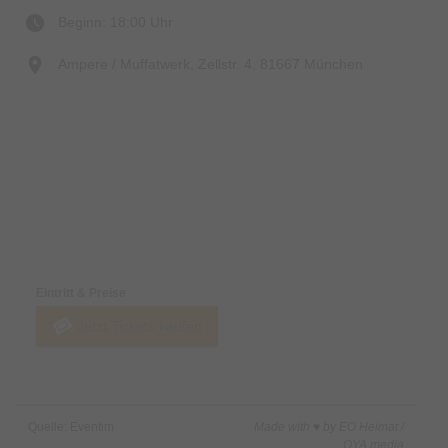
Beginn: 18:00 Uhr
Ampere / Muffatwerk, Zellstr. 4, 81667 München
Preise & Zahlungsoptionen
Eintritt & Preise
Jetzt Tickets kaufen
Quelle: Eventim
Made with ♥ by EO Heimat /
OYA media