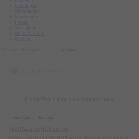
Oberallgäu
Memmingen
Kaufbeuren
Füssen
Westallgäu
Marktoberdorf
Buchloe
suchen
zurück zur Übersicht
Dieser Termin liegt in der Vergangenheit.
Sonstiges
Sonstige
Weißwurstfrühstück
!Achtung! Am 21.03.2025 ist die Tourist Information