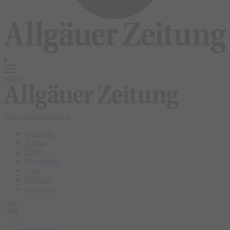
Menü
login
abonnieren
abo
Startseite
Allgäu
Bilder
Newsletter
Abo
E-Paper
Anzeigen
Kempten