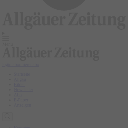
Menü
login
abonnieren
abo
Startseite
Allgäu
Bilder
Newsletter
Abo
E-Paper
Anzeigen
Kempten