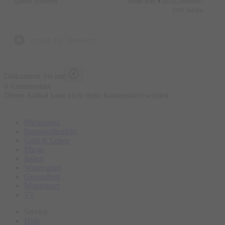
Quelle: Eventim
Made with ♥ by EO Heimat /
OYA media
zurück zur Übersicht
Diskutieren Sie mit
0 Kommentare
Dieser Artikel kann nicht mehr kommentiert werden
Blickpunkt
Bergsportbericht
Geld & Leben
Pflege
Italien
Wintersport
Gesundheit
Motorsport
TV
Service
Hilfe