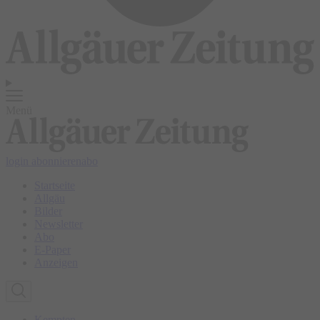
Menü
login
abonnieren
abo
Startseite
Allgäu
Bilder
Newsletter
Abo
E-Paper
Anzeigen
Kempten