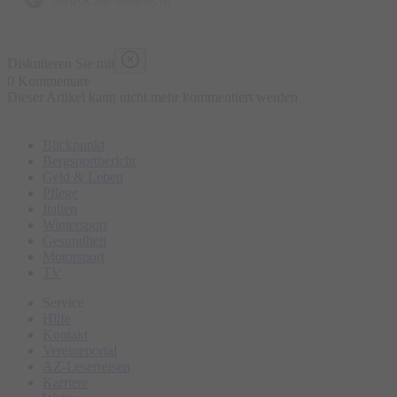
Diskutieren Sie mit
0 Kommentare
Dieser Artikel kann nicht mehr kommentiert werden
Blickpunkt
Bergsportbericht
Geld & Leben
Pflege
Italien
Wintersport
Gesundheit
Motorsport
TV
Service
Hilfe
Kontakt
Vereineportal
AZ-Leserreisen
Karriere