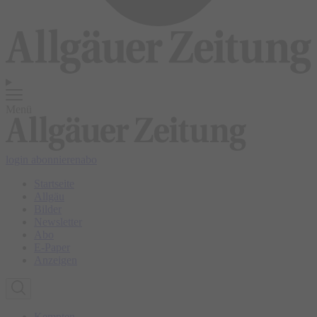
Menü
login
abonnieren
abo
Startseite
Allgäu
Bilder
Newsletter
Abo
E-Paper
Anzeigen
Kempten