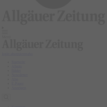
Menü
login
abonnieren
abo
Startseite
Allgäu
Bilder
Newsletter
Abo
E-Paper
Anzeigen
Kempten