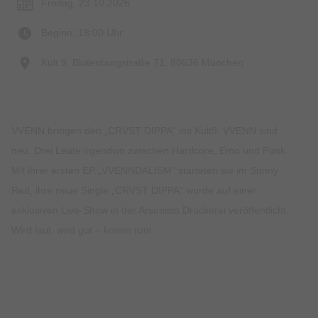
Freitag, 23.10.2026
Beginn: 18:00 Uhr
Kult 9, Blutenburgstraße 71, 80636 München
VVENN bringen den „CRVST DIPPA“ ins Kult9. VVENN sind
neu. Drei Leute irgendwo zwischen Hardcore, Emo und Punk.
Mit ihrer ersten EP „VVENNDALISM“ starteten sie im Sunny
Red, ihre neue Single „CRVST DIPPA“ wurde auf einer
exklusiven Live-Show in der Arsonists Druckerei veröffentlicht.
Wird laut, wird gut – komm rum.
Preise & Zahlungsoptionen