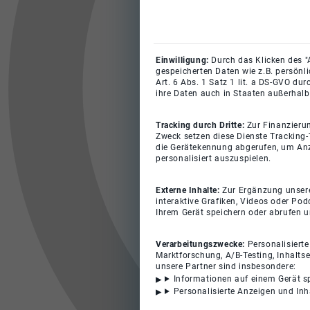
Einwilligung:
Durch das Klicken des "
gespeicherten Daten wie z.B. persönl
Art. 6 Abs. 1 Satz 1 lit. a DS-GVO du
ihre Daten auch in Staaten außerhalb
Tracking durch Dritte:
Zur Finanzieru
Zweck setzen diese Dienste Tracking-
die Gerätekennung abgerufen, um Anz
personalisiert auszuspielen.
Externe Inhalte:
Zur Ergänzung unserer
interaktive Grafiken, Videos oder Pod
Ihrem Gerät speichern oder abrufen 
Verarbeitungszwecke:
Personalisiert
Marktforschung, A/B-Testing, Inhalts
unsere Partner sind insbesondere:
Informationen auf einem Gerät s
Personalisierte Anzeigen und In