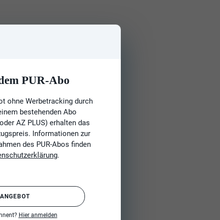
t dem PUR-Abo
ot ohne Werbetracking durch
 einem bestehenden Abo
 oder AZ PLUS) erhalten das
gspreis. Informationen zur
Rahmen des PUR-Abos finden
enschutzerklärung
.
 ANGEBOT
onnent?
Hier anmelden