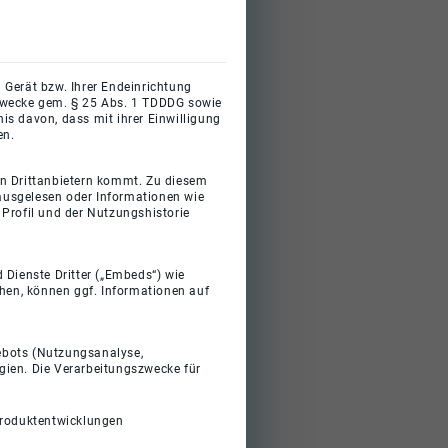
 Gerät bzw. Ihrer Endeinrichtung
gszwecke gem. § 25 Abs. 1 TDDDG sowie
s davon, dass mit ihrer Einwilligung
en.
on Drittanbietern kommt. Zu diesem
 ausgelesen oder Informationen wie
Profil und der Nutzungshistorie
 Dienste Dritter („Embeds“) wie
ehen, können ggf. Informationen auf
gebots (Nutzungsanalyse,
gien. Die Verarbeitungszwecke für
Produktentwicklungen