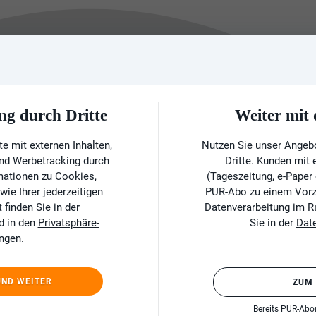
ng durch Dritte
Weiter mi
e mit externen Inhalten,
Nutzen Sie unser Angeb
und Werbetracking durch
Dritte. Kunden mit
rmationen zu Cookies,
(Tageszeitung, e-Paper
ie Ihrer jederzeitigen
PUR-Abo zu einem Vorzu
finden Sie in der
Datenverarbeitung im 
d in den
Privatsphäre-
Sie in der
Dat
ungen
.
UND WEITER
ZUM
Bereits PUR-Ab