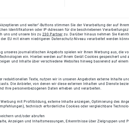
Akzeptieren und weiter"-Buttons stimmen Sie der Verarbeitung der auf Ihrem
ichen Identifikatoren oder IP-Adressen für die beschriebenen Verarbeitun
rch uns und unsere bis zu
230 Partner
zu. Darüber hinaus nehmen Sie Kenntni
 der EU mit einem niedrigeren Datenschutz-Niveau verarbeitet werden könn
ng unseres journalistischen Angebots spielen wir Ihnen Werbung aus, die v
Technologien ein. Hierbei werden auf Ihrem Gerät Cookies gespeichert und
eigen und Inhalte über verschiedene Websites hinweg basierend auf einem 
 redaktionellen Texte, nutzen wir in unseren Angeboten externe Inhalte und
casts. Die Anbieter, von denen wir diese externen Inhalten und Dienste bezi
und Ihre personenbezogenen Daten erheben und verarbeiten.
e Werbung mit Profilbildung, externe Inhalte anzeigen, Optimierung des An
empfehlungen), technisch erforderliche Cookies oder vergleichbare Technolo
peichern und/oder abrufen
halte, Anzeigen und Inhaltsmessungen, Erkenntnisse über Zielgruppen und 