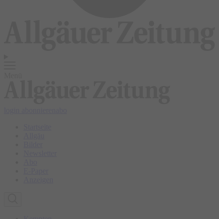
Menü
login
abonnieren
abo
Startseite
Allgäu
Bilder
Newsletter
Abo
E-Paper
Anzeigen
Kempten