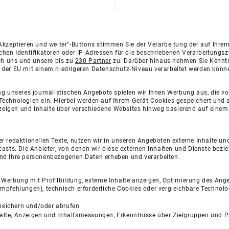
Akzeptieren und weiter"-Buttons stimmen Sie der Verarbeitung der auf Ihrem
ichen Identifikatoren oder IP-Adressen für die beschriebenen Verarbeitun
rch uns und unsere bis zu
230 Partner
zu. Darüber hinaus nehmen Sie Kenntni
 der EU mit einem niedrigeren Datenschutz-Niveau verarbeitet werden könn
ng unseres journalistischen Angebots spielen wir Ihnen Werbung aus, die v
Technologien ein. Hierbei werden auf Ihrem Gerät Cookies gespeichert und
eigen und Inhalte über verschiedene Websites hinweg basierend auf einem 
 redaktionellen Texte, nutzen wir in unseren Angeboten externe Inhalte und
casts. Die Anbieter, von denen wir diese externen Inhalten und Dienste bezi
und Ihre personenbezogenen Daten erheben und verarbeiten.
e Werbung mit Profilbildung, externe Inhalte anzeigen, Optimierung des An
empfehlungen), technisch erforderliche Cookies oder vergleichbare Technolo
peichern und/oder abrufen
halte, Anzeigen und Inhaltsmessungen, Erkenntnisse über Zielgruppen und 