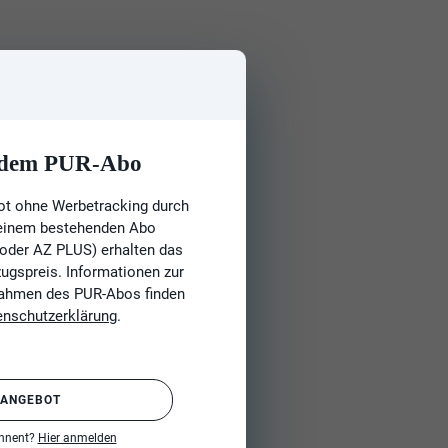
t dem PUR-Abo
ot ohne Werbetracking durch
 einem bestehenden Abo
 oder AZ PLUS) erhalten das
gspreis. Informationen zur
Rahmen des PUR-Abos finden
enschutzerklärung
.
 ANGEBOT
onnent?
Hier anmelden