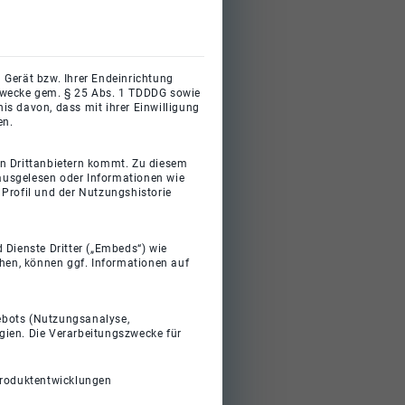
 Gerät bzw. Ihrer Endeinrichtung
gszwecke gem. § 25 Abs. 1 TDDDG sowie
s davon, dass mit ihrer Einwilligung
en.
on Drittanbietern kommt. Zu diesem
 ausgelesen oder Informationen wie
Profil und der Nutzungshistorie
 Dienste Dritter („Embeds“) wie
ehen, können ggf. Informationen auf
gebots (Nutzungsanalyse,
gien. Die Verarbeitungszwecke für
Produktentwicklungen