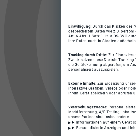
Einwilligung:
Durch das Klicken des "
gespeicherten Daten wie z.B. persönl
Art. 6 Abs. 1 Satz 1 lit. a DS-GVO du
ihre Daten auch in Staaten außerhalb
Tracking durch Dritte:
Zur Finanzieru
Zweck setzen diese Dienste Tracking-
die Gerätekennung abgerufen, um Anz
personalisiert auszuspielen.
Externe Inhalte:
Zur Ergänzung unserer
interaktive Grafiken, Videos oder Pod
Ihrem Gerät speichern oder abrufen 
Verarbeitungszwecke:
Personalisiert
Marktforschung, A/B-Testing, Inhalts
unsere Partner sind insbesondere:
Informationen auf einem Gerät s
Personalisierte Anzeigen und In