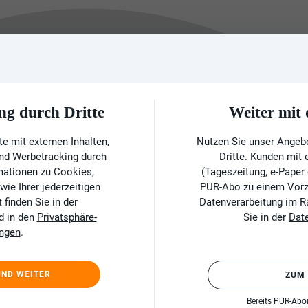
ng durch Dritte
Weiter mi
e mit externen Inhalten,
Nutzen Sie unser Angeb
und Werbetracking durch
Dritte. Kunden mit
rmationen zu Cookies,
(Tageszeitung, e-Paper
ie Ihrer jederzeitigen
PUR-Abo zu einem Vorzu
finden Sie in der
Datenverarbeitung im 
d in den
Privatsphäre-
Sie in der
Dat
ungen
.
UND WEITER
ZUM
Bereits PUR-Ab