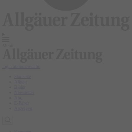
Menü
login
abonnieren
abo
Startseite
Allgäu
Bilder
Newsletter
Abo
E-Paper
Anzeigen
Kempten