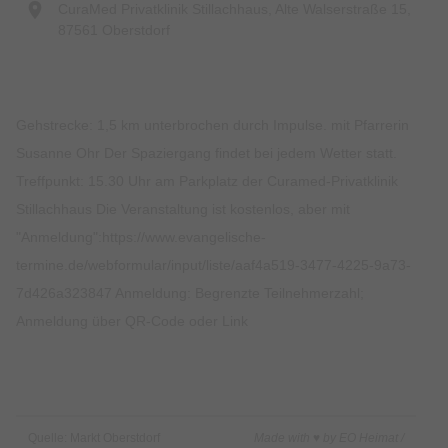
CuraMed Privatklinik Stillachhaus, Alte Walserstraße 15,
87561 Oberstdorf
Gehstrecke: 1,5 km unterbrochen durch Impulse. mit Pfarrerin
Susanne Ohr Der Spaziergang findet bei jedem Wetter statt.
Treffpunkt: 15.30 Uhr am Parkplatz der Curamed-Privatklinik
Stillachhaus Die Veranstaltung ist kostenlos, aber mit
"Anmeldung":https://www.evangelische-
termine.de/webformular/input/liste/aaf4a519-3477-4225-9a73-
7d426a323847 Anmeldung: Begrenzte Teilnehmerzahl;
Anmeldung über QR-Code oder Link
Quelle: Markt Oberstdorf
Made with ♥ by EO Heimat /