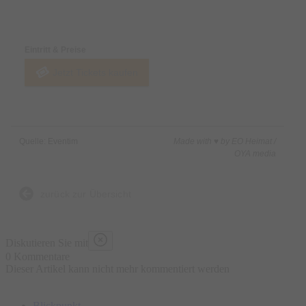
Preise & Zahlungsoptionen
Eintritt & Preise
Jetzt Tickets kaufen
Quelle: Eventim
Made with ♥ by EO Heimat /
OYA media
zurück zur Übersicht
Diskutieren Sie mit
0 Kommentare
Dieser Artikel kann nicht mehr kommentiert werden
Blickpunkt