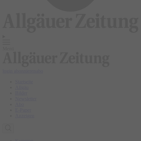
Menü
login
abonnieren
abo
Startseite
Allgäu
Bilder
Newsletter
Abo
E-Paper
Anzeigen
Kempten