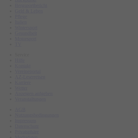
Bergsportbericht
Geld & Leben
Pflege
Italien
Wintersport
Gesundheit
Motorsport
TV
Service
Hilfe
Kontakt
Vereineportal
AZ-Leserreisen
Karriere
Wetter
Anzeigen aufgeben
Veranstaltungen
AGB
Nutzungsbedingungen
Impressum
Datenschutz
Privatsphäre
Mediadaten