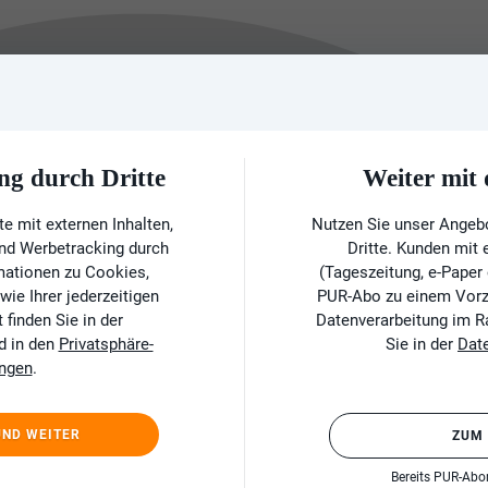
ng durch Dritte
Weiter mi
e mit externen Inhalten,
Nutzen Sie unser Angeb
und Werbetracking durch
Dritte. Kunden mit
rmationen zu Cookies,
(Tageszeitung, e-Paper
ie Ihrer jederzeitigen
PUR-Abo zu einem Vorzu
finden Sie in der
Datenverarbeitung im 
d in den
Privatsphäre-
Sie in der
Dat
ungen
.
UND WEITER
ZUM
Bereits PUR-Ab