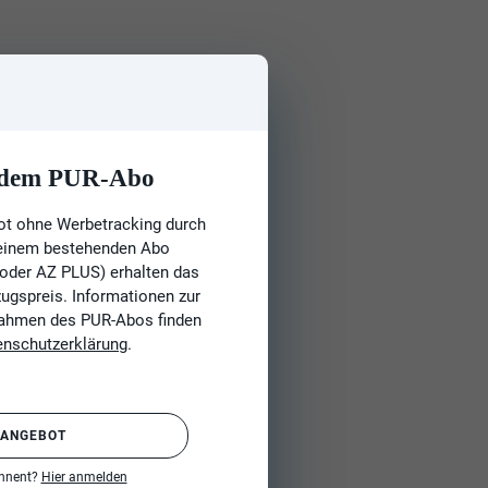
t dem PUR-Abo
ot ohne Werbetracking durch
 einem bestehenden Abo
 oder AZ PLUS) erhalten das
gspreis. Informationen zur
Rahmen des PUR-Abos finden
enschutzerklärung
.
 ANGEBOT
onnent?
Hier anmelden