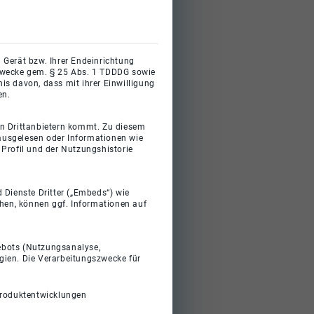
 Gerät bzw. Ihrer Endeinrichtung
gszwecke gem. § 25 Abs. 1 TDDDG sowie
s davon, dass mit ihrer Einwilligung
en.
on Drittanbietern kommt. Zu diesem
 ausgelesen oder Informationen wie
Profil und der Nutzungshistorie
 Dienste Dritter („Embeds“) wie
ehen, können ggf. Informationen auf
gebots (Nutzungsanalyse,
gien. Die Verarbeitungszwecke für
Produktentwicklungen