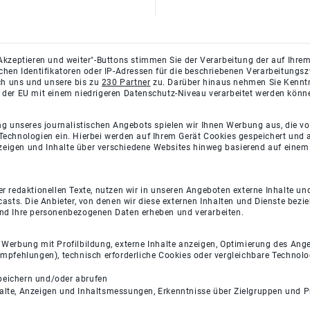
Akzeptieren und weiter"-Buttons stimmen Sie der Verarbeitung der auf Ihrem
ichen Identifikatoren oder IP-Adressen für die beschriebenen Verarbeitun
rch uns und unsere bis zu
230 Partner
zu. Darüber hinaus nehmen Sie Kenntni
 der EU mit einem niedrigeren Datenschutz-Niveau verarbeitet werden könn
ng unseres journalistischen Angebots spielen wir Ihnen Werbung aus, die v
Technologien ein. Hierbei werden auf Ihrem Gerät Cookies gespeichert und
eigen und Inhalte über verschiedene Websites hinweg basierend auf einem 
 redaktionellen Texte, nutzen wir in unseren Angeboten externe Inhalte und
casts. Die Anbieter, von denen wir diese externen Inhalten und Dienste bezi
und Ihre personenbezogenen Daten erheben und verarbeiten.
e Werbung mit Profilbildung, externe Inhalte anzeigen, Optimierung des An
empfehlungen), technisch erforderliche Cookies oder vergleichbare Technolo
peichern und/oder abrufen
halte, Anzeigen und Inhaltsmessungen, Erkenntnisse über Zielgruppen und 