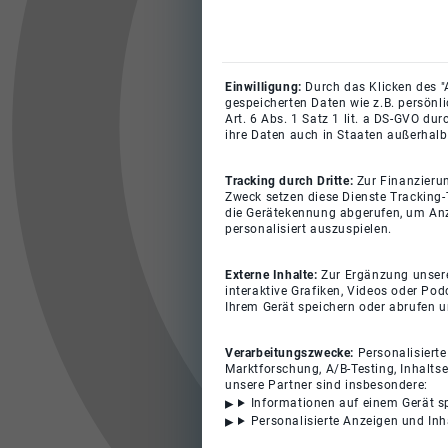
Einwilligung:
Durch das Klicken des "
gespeicherten Daten wie z.B. persönl
Art. 6 Abs. 1 Satz 1 lit. a DS-GVO du
ihre Daten auch in Staaten außerhalb
Tracking durch Dritte:
Zur Finanzieru
Zweck setzen diese Dienste Tracking-
die Gerätekennung abgerufen, um Anz
personalisiert auszuspielen.
Externe Inhalte:
Zur Ergänzung unserer
interaktive Grafiken, Videos oder Pod
Ihrem Gerät speichern oder abrufen 
Verarbeitungszwecke:
Personalisiert
Marktforschung, A/B-Testing, Inhalts
unsere Partner sind insbesondere:
Informationen auf einem Gerät s
Personalisierte Anzeigen und In