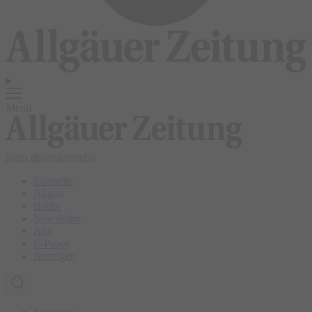
Menü
login
abonnieren
abo
Startseite
Allgäu
Bilder
Newsletter
Abo
E-Paper
Anzeigen
Kempten