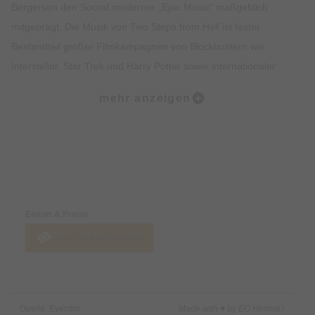
Bergersen den Sound moderner „Epic Music“ maßgeblich
mitgeprägt. Die Musik von Two Steps from Hell ist fester
Bestandteil großer Filmkampagnen von Blockbustern wie
Interstellar, Star Trek und Harry Potter sowie internationaler
Werbekampagnen, TV-Produktionen und großer
mehr anzeigen
Sportübertragungen weltweit.
Nach zwei erfolgreichen Tourneen mit Two Steps from Hell
beginnt Thomas Bergersen nun ein neues Kapitel seiner
Preise & Zahlungsoptionen
künstlerischen Laufbahn: Seine erste Konzerttournee als
Solokünstler verspricht ein einzigartiges Live-Erlebnis mit den
Eintritt & Preise
eindrucksvollsten Werken aus seiner Karriere, die auf der
Jetzt Tickets kaufen
Bühne eine völlig neue Dimension entfalten – von
mitreißenden Hymnen und epischen Orchesterklängen bis hin
zu neuen Kompositionen, die erstmals live präsentiert werden.
Quelle: Eventim
Made with ♥ by EO Heimat /