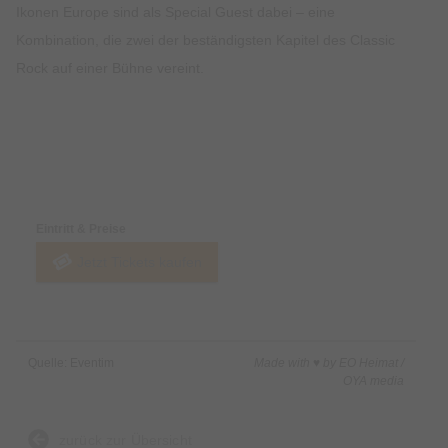
Ikonen Europe sind als Special Guest dabei – eine
Kombination, die zwei der beständigsten Kapitel des Classic
Rock auf einer Bühne vereint.
Preise & Zahlungsoptionen
Eintritt & Preise
Jetzt Tickets kaufen
Quelle: Eventim
Made with ♥ by EO Heimat /
OYA media
zurück zur Übersicht