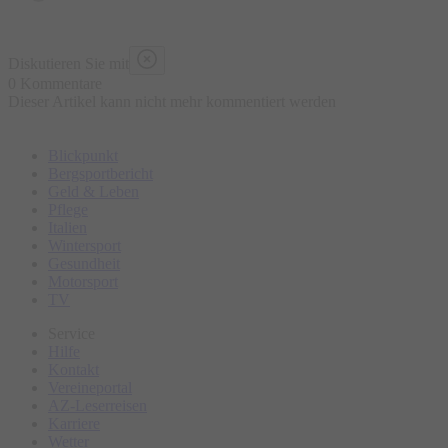
Diskutieren Sie mit
0 Kommentare
Dieser Artikel kann nicht mehr kommentiert werden
Blickpunkt
Bergsportbericht
Geld & Leben
Pflege
Italien
Wintersport
Gesundheit
Motorsport
TV
Service
Hilfe
Kontakt
Vereineportal
AZ-Leserreisen
Karriere
Wetter