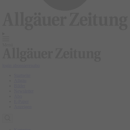
Menü
login
abonnieren
abo
Startseite
Allgäu
Bilder
Newsletter
Abo
E-Paper
Anzeigen
Kempten