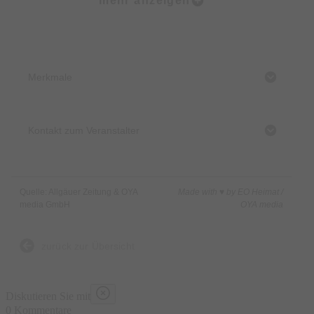
mehr anzeigen
Der historische Campingplatz ist limitiert auf 60
Fahrzeuge/Gespanne; die Anmeldung ist ab sofort möglich!
Merkmale
Kontakt zum Veranstalter
Quelle: Allgäuer Zeitung & OYA
Made with ♥ by EO Heimat /
media GmbH
OYA media
zurück zur Übersicht
Diskutieren Sie mit
0 Kommentare