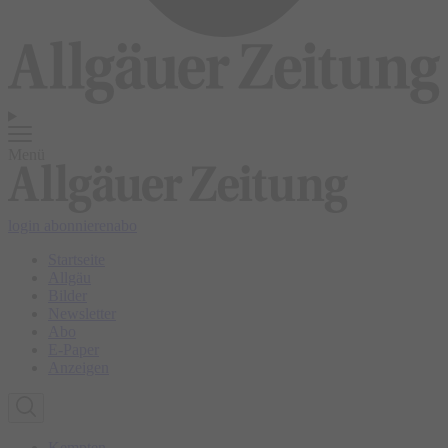
Menü
login
abonnieren
abo
Startseite
Allgäu
Bilder
Newsletter
Abo
E-Paper
Anzeigen
Kempten