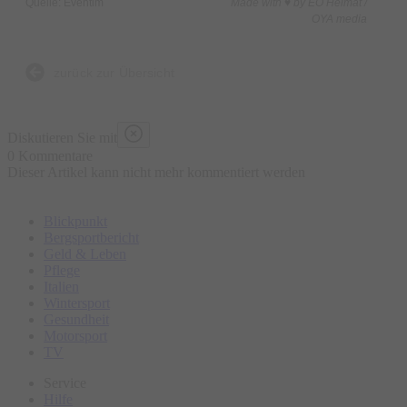
Quelle: Eventim
Made with ♥ by EO Heimat /
OYA media
zurück zur Übersicht
Diskutieren Sie mit
0 Kommentare
Dieser Artikel kann nicht mehr kommentiert werden
Blickpunkt
Bergsportbericht
Geld & Leben
Pflege
Italien
Wintersport
Gesundheit
Motorsport
TV
Service
Hilfe