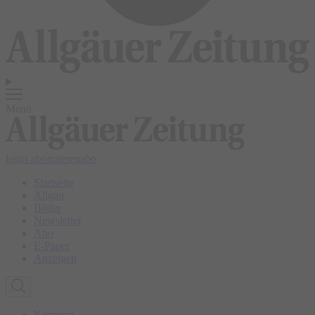
Menü
login
abonnieren
abo
Startseite
Allgäu
Bilder
Newsletter
Abo
E-Paper
Anzeigen
Kempten