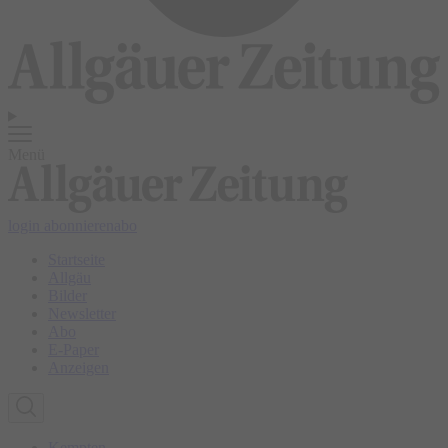
Menü
login
abonnieren
abo
Startseite
Allgäu
Bilder
Newsletter
Abo
E-Paper
Anzeigen
Kempten