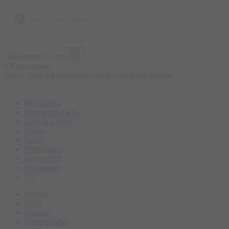
zurück zur Übersicht
Diskutieren Sie mit
0 Kommentare
Dieser Artikel kann nicht mehr kommentiert werden
Blickpunkt
Bergsportbericht
Geld & Leben
Pflege
Italien
Wintersport
Gesundheit
Motorsport
TV
Service
Hilfe
Kontakt
Vereineportal