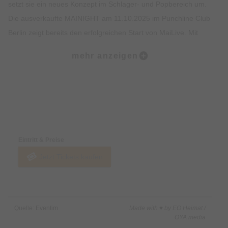
setzt sie ein neues Konzept im Schlager- und Popbereich um.
Die ausverkaufte MAINIGHT am 11.10.2025 im Punchline Club
Berlin zeigt bereits den erfolgreichen Start von MaiLive. Mit
dieser Tour präsentiert Vanessa Mai ihr künstlerisches
mehr anzeigen
Universum in voller Selbstbestimmung.
Mit ihrem aktuellen Album „Traumfabrik“ geht Vanessa Mai im
Herbst 2026 in acht deutschen Städten auf Tour. Dort erwartet
Preise & Zahlungsoptionen
die Fans eine Mischung aus Pop, Schlager und uniquen
Sounds – ein emotionales Live-Erlebnis, das Vanessas Fans
Eintritt & Preise
so schätzen.
Jetzt Tickets kaufen
Quelle: Eventim
Made with ♥ by EO Heimat /
OYA media