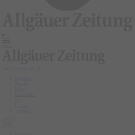
Menü
login
abonnieren
abo
Startseite
Allgäu
Bilder
Newsletter
Abo
E-Paper
Anzeigen
Kempten