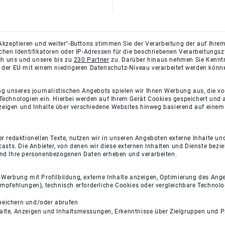
Akzeptieren und weiter"-Buttons stimmen Sie der Verarbeitung der auf Ihrem
ichen Identifikatoren oder IP-Adressen für die beschriebenen Verarbeitun
rch uns und unsere bis zu
230 Partner
zu. Darüber hinaus nehmen Sie Kenntni
 der EU mit einem niedrigeren Datenschutz-Niveau verarbeitet werden könn
ng unseres journalistischen Angebots spielen wir Ihnen Werbung aus, die v
Technologien ein. Hierbei werden auf Ihrem Gerät Cookies gespeichert und
eigen und Inhalte über verschiedene Websites hinweg basierend auf einem 
 redaktionellen Texte, nutzen wir in unseren Angeboten externe Inhalte und
casts. Die Anbieter, von denen wir diese externen Inhalten und Dienste bezi
und Ihre personenbezogenen Daten erheben und verarbeiten.
e Werbung mit Profilbildung, externe Inhalte anzeigen, Optimierung des An
empfehlungen), technisch erforderliche Cookies oder vergleichbare Technolo
peichern und/oder abrufen
halte, Anzeigen und Inhaltsmessungen, Erkenntnisse über Zielgruppen und 