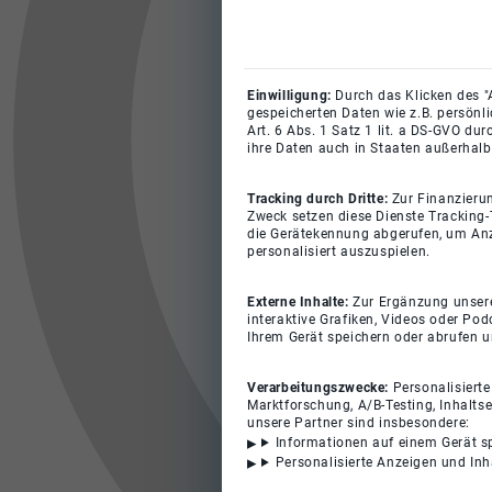
Einwilligung:
Durch das Klicken des "
gespeicherten Daten wie z.B. persönl
Art. 6 Abs. 1 Satz 1 lit. a DS-GVO du
ihre Daten auch in Staaten außerhalb
Tracking durch Dritte:
Zur Finanzieru
Zweck setzen diese Dienste Tracking-
die Gerätekennung abgerufen, um Anz
personalisiert auszuspielen.
Externe Inhalte:
Zur Ergänzung unserer
interaktive Grafiken, Videos oder Pod
Ihrem Gerät speichern oder abrufen 
Verarbeitungszwecke:
Personalisiert
Marktforschung, A/B-Testing, Inhalts
unsere Partner sind insbesondere:
Informationen auf einem Gerät s
Personalisierte Anzeigen und In