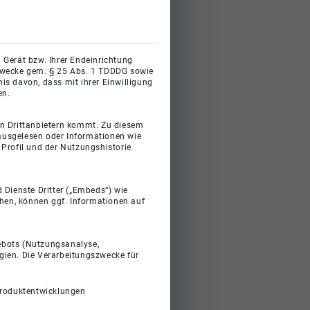
 Gerät bzw. Ihrer Endeinrichtung
gszwecke gem. § 25 Abs. 1 TDDDG sowie
s davon, dass mit ihrer Einwilligung
en.
on Drittanbietern kommt. Zu diesem
 ausgelesen oder Informationen wie
Profil und der Nutzungshistorie
 Dienste Dritter („Embeds“) wie
ehen, können ggf. Informationen auf
gebots (Nutzungsanalyse,
gien. Die Verarbeitungszwecke für
Produktentwicklungen