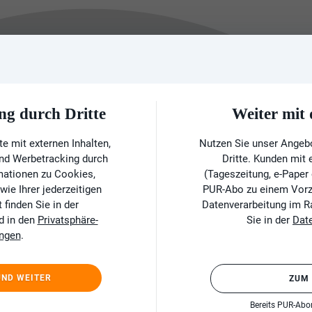
ng durch Dritte
Weiter mi
e mit externen Inhalten,
Nutzen Sie unser Angeb
und Werbetracking durch
Dritte. Kunden mit
rmationen zu Cookies,
(Tageszeitung, e-Paper
ie Ihrer jederzeitigen
PUR-Abo zu einem Vorzu
finden Sie in der
Datenverarbeitung im 
d in den
Privatsphäre-
Sie in der
Dat
ungen
.
UND WEITER
ZUM
Bereits PUR-Ab