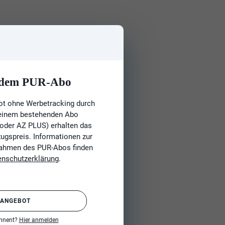
t dem PUR-Abo
ot ohne Werbetracking durch
 einem bestehenden Abo
 oder AZ PLUS) erhalten das
gspreis. Informationen zur
Rahmen des PUR-Abos finden
enschutzerklärung
.
 ANGEBOT
onnent?
Hier anmelden