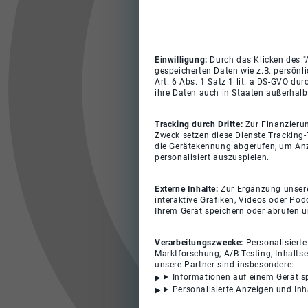
Einwilligung:
Durch das Klicken des "
gespeicherten Daten wie z.B. persönl
Art. 6 Abs. 1 Satz 1 lit. a DS-GVO du
ihre Daten auch in Staaten außerhalb
Tracking durch Dritte:
Zur Finanzieru
Zweck setzen diese Dienste Tracking-
die Gerätekennung abgerufen, um Anz
personalisiert auszuspielen.
Externe Inhalte:
Zur Ergänzung unserer
interaktive Grafiken, Videos oder Pod
Ihrem Gerät speichern oder abrufen 
Verarbeitungszwecke:
Personalisiert
Marktforschung, A/B-Testing, Inhalts
unsere Partner sind insbesondere:
Informationen auf einem Gerät s
Personalisierte Anzeigen und In