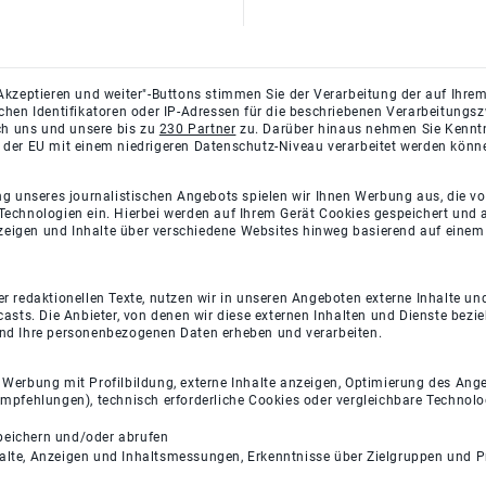
Akzeptieren und weiter"-Buttons stimmen Sie der Verarbeitung der auf Ihrem
ichen Identifikatoren oder IP-Adressen für die beschriebenen Verarbeitun
rch uns und unsere bis zu
230 Partner
zu. Darüber hinaus nehmen Sie Kenntni
 der EU mit einem niedrigeren Datenschutz-Niveau verarbeitet werden könn
ng unseres journalistischen Angebots spielen wir Ihnen Werbung aus, die v
Technologien ein. Hierbei werden auf Ihrem Gerät Cookies gespeichert und
eigen und Inhalte über verschiedene Websites hinweg basierend auf einem 
 redaktionellen Texte, nutzen wir in unseren Angeboten externe Inhalte und
casts. Die Anbieter, von denen wir diese externen Inhalten und Dienste bezi
und Ihre personenbezogenen Daten erheben und verarbeiten.
e Werbung mit Profilbildung, externe Inhalte anzeigen, Optimierung des An
empfehlungen), technisch erforderliche Cookies oder vergleichbare Technolo
peichern und/oder abrufen
halte, Anzeigen und Inhaltsmessungen, Erkenntnisse über Zielgruppen und 