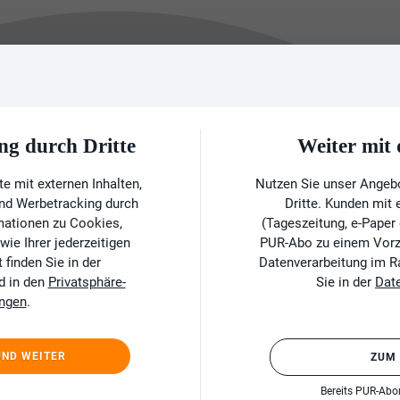
ng durch Dritte
Weiter mi
e mit externen Inhalten,
Nutzen Sie unser Angeb
und Werbetracking durch
Dritte. Kunden mit
rmationen zu Cookies,
(Tageszeitung, e-Paper
ie Ihrer jederzeitigen
PUR-Abo zu einem Vorzu
finden Sie in der
Datenverarbeitung im 
d in den
Privatsphäre-
Sie in der
Dat
ungen
.
UND WEITER
ZUM
Bereits PUR-Ab