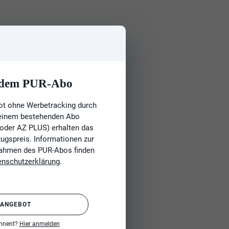
t dem PUR-Abo
ot ohne Werbetracking durch
 einem bestehenden Abo
 oder AZ PLUS) erhalten das
gspreis. Informationen zur
Rahmen des PUR-Abos finden
enschutzerklärung
.
 ANGEBOT
onnent?
Hier anmelden