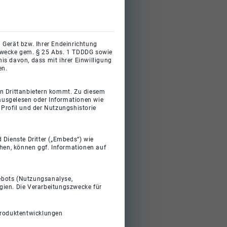
 Gerät bzw. Ihrer Endeinrichtung
gszwecke gem. § 25 Abs. 1 TDDDG sowie
s davon, dass mit ihrer Einwilligung
en.
on Drittanbietern kommt. Zu diesem
 ausgelesen oder Informationen wie
Profil und der Nutzungshistorie
 Dienste Dritter („Embeds“) wie
ehen, können ggf. Informationen auf
gebots (Nutzungsanalyse,
gien. Die Verarbeitungszwecke für
Produktentwicklungen