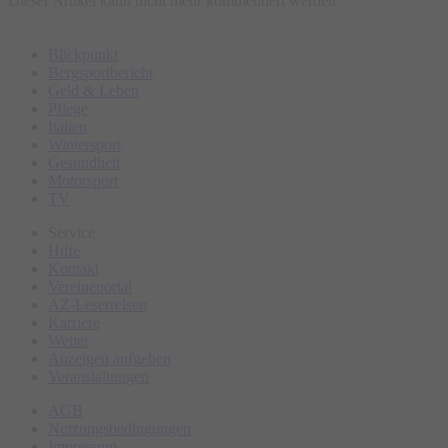
Dieser Artikel kann nicht mehr kommentiert werden
Blickpunkt
Bergsportbericht
Geld & Leben
Pflege
Italien
Wintersport
Gesundheit
Motorsport
TV
Service
Hilfe
Kontakt
Vereineportal
AZ-Leserreisen
Karriere
Wetter
Anzeigen aufgeben
Veranstaltungen
AGB
Nutzungsbedingungen
Impressum