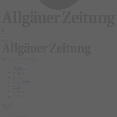
Menü
login
abonnieren
abo
Startseite
Allgäu
Bilder
Newsletter
Abo
E-Paper
Anzeigen
Kempten