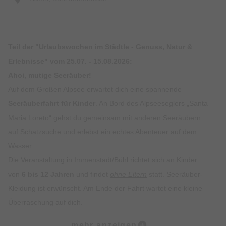
Teil der "Urlaubswochen im Städtle - Genuss, Natur &
Erlebnisse" vom 25.07. - 15.08.2026:
Ahoi, mutige Seeräuber!
Auf dem Großen Alpsee erwartet dich eine spannende
Seeräuberfahrt für Kinder
. An Bord des Alpseeseglers „Santa
Maria Loreto“ gehst du gemeinsam mit anderen Seeräubern
auf Schatzsuche und erlebst ein echtes Abenteuer auf dem
Wasser.
Die Veranstaltung in Immenstadt/Bühl richtet sich an Kinder
von
6 bis 12 Jahren
und findet
ohne Eltern
statt. Seeräuber-
Kleidung ist erwünscht. Am Ende der Fahrt wartet eine kleine
Überraschung auf dich.
mehr anzeigen