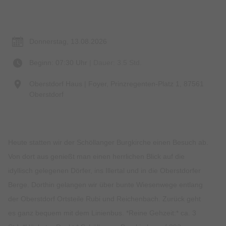
Termin & Ort
Donnerstag, 13.08.2026
Beginn: 07:30 Uhr
| Dauer: 3.5 Std.
Oberstdorf Haus | Foyer, Prinzregenten-Platz 1, 87561
Oberstdorf
Heute statten wir der Schöllanger Burgkirche einen Besuch ab.
Von dort aus genießt man einen herrlichen Blick auf die
idyllisch gelegenen Dörfer, ins Illertal und in die Oberstdorfer
Berge. Dorthin gelangen wir über bunte Wiesenwege entlang
der Oberstdorf Ortsteile Rubi und Reichenbach. Zurück geht
es ganz bequem mit dem Linienbus. *Reine Gehzeit:* ca. 3