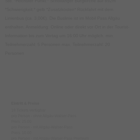
Std. *Höchster Punkt:* Schöllanger Burgkirche auf 892m
*Schwierigkeit:* gelb *Zusatzkosten* Rückfahrt mit dem
Linienbus (ca. 3,00€). Die Buslinie ist im Mobil Pass Allgäu
enthalten. Anmeldung: Online oder direkt vor Ort in der Tourist-
Information bis zum Vortag um 16:00 Uhr möglich. min.
Teilnehmerzahl: 5 Personen max. Teilnehmerzahl: 20
Personen
Preise & Zahlungsoptionen
Eintritt & Preise
18 Tickets verfügbar
pro Person - ohne Allgäu-Walser-Pass
Preis: 25.00
pro Person - mit Allgäu-Walser-Pass
Preis: 10.00
pro Person - mit Allgäu-Walser-Pass Premium