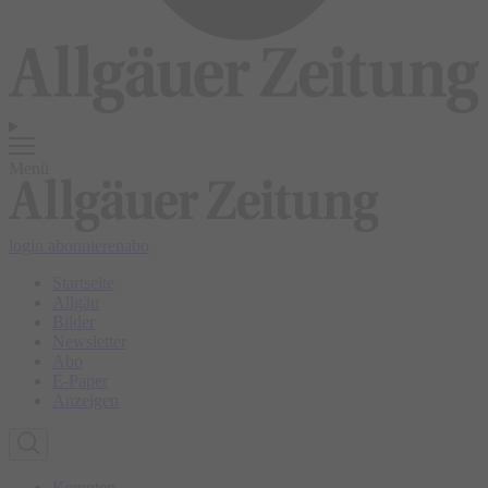
Menü
login
abonnieren
abo
Startseite
Allgäu
Bilder
Newsletter
Abo
E-Paper
Anzeigen
Kempten