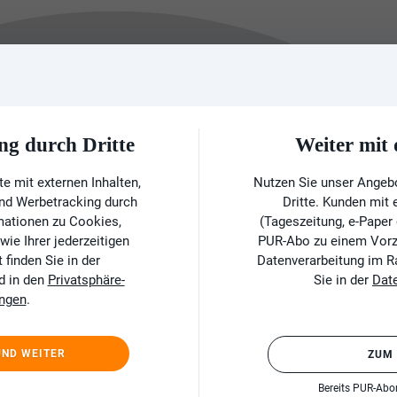
ng durch Dritte
Weiter mi
e mit externen Inhalten,
Nutzen Sie unser Angeb
und Werbetracking durch
Dritte. Kunden mit
rmationen zu Cookies,
(Tageszeitung, e-Paper
ie Ihrer jederzeitigen
PUR-Abo zu einem Vorzu
finden Sie in der
Datenverarbeitung im 
d in den
Privatsphäre-
Sie in der
Dat
ungen
.
UND WEITER
ZUM
Bereits PUR-Ab