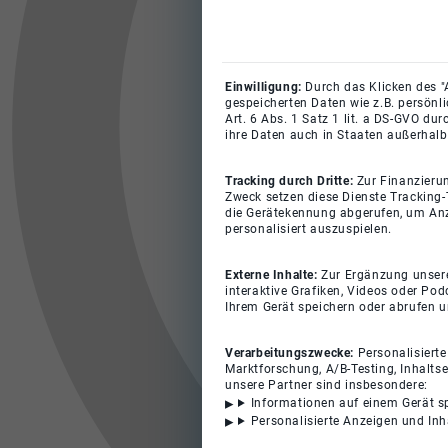
Einwilligung:
Durch das Klicken des "
gespeicherten Daten wie z.B. persönl
Art. 6 Abs. 1 Satz 1 lit. a DS-GVO du
ihre Daten auch in Staaten außerhalb
Tracking durch Dritte:
Zur Finanzieru
Zweck setzen diese Dienste Tracking-
die Gerätekennung abgerufen, um Anz
personalisiert auszuspielen.
Externe Inhalte:
Zur Ergänzung unserer
interaktive Grafiken, Videos oder Pod
Ihrem Gerät speichern oder abrufen 
Verarbeitungszwecke:
Personalisiert
Marktforschung, A/B-Testing, Inhalts
unsere Partner sind insbesondere:
Informationen auf einem Gerät s
Personalisierte Anzeigen und In