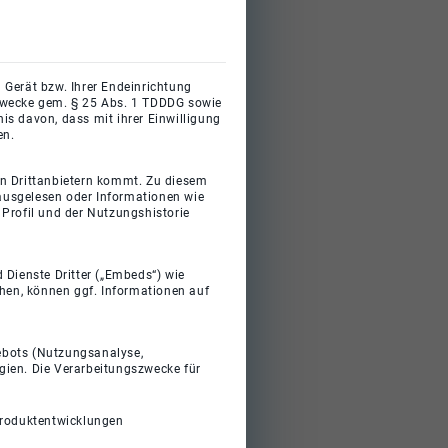
 Gerät bzw. Ihrer Endeinrichtung
gszwecke gem. § 25 Abs. 1 TDDDG sowie
s davon, dass mit ihrer Einwilligung
en.
on Drittanbietern kommt. Zu diesem
 ausgelesen oder Informationen wie
Profil und der Nutzungshistorie
 Dienste Dritter („Embeds“) wie
ehen, können ggf. Informationen auf
gebots (Nutzungsanalyse,
gien. Die Verarbeitungszwecke für
Produktentwicklungen