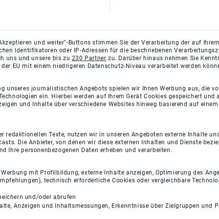
Akzeptieren und weiter"-Buttons stimmen Sie der Verarbeitung der auf Ihrem
ichen Identifikatoren oder IP-Adressen für die beschriebenen Verarbeitun
rch uns und unsere bis zu
230 Partner
zu. Darüber hinaus nehmen Sie Kenntni
 der EU mit einem niedrigeren Datenschutz-Niveau verarbeitet werden könn
ng unseres journalistischen Angebots spielen wir Ihnen Werbung aus, die v
Technologien ein. Hierbei werden auf Ihrem Gerät Cookies gespeichert und
eigen und Inhalte über verschiedene Websites hinweg basierend auf einem 
 redaktionellen Texte, nutzen wir in unseren Angeboten externe Inhalte und
casts. Die Anbieter, von denen wir diese externen Inhalten und Dienste bezi
und Ihre personenbezogenen Daten erheben und verarbeiten.
e Werbung mit Profilbildung, externe Inhalte anzeigen, Optimierung des An
empfehlungen), technisch erforderliche Cookies oder vergleichbare Technolo
peichern und/oder abrufen
halte, Anzeigen und Inhaltsmessungen, Erkenntnisse über Zielgruppen und 