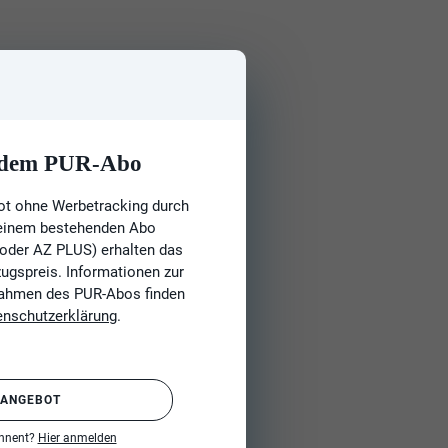
t dem PUR-Abo
ot ohne Werbetracking durch
 einem bestehenden Abo
 oder AZ PLUS) erhalten das
gspreis. Informationen zur
Rahmen des PUR-Abos finden
enschutzerklärung
.
 ANGEBOT
onnent?
Hier anmelden