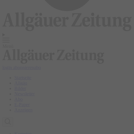
Menü
login
abonnieren
abo
Startseite
Allgäu
Bilder
Newsletter
Abo
E-Paper
Anzeigen
Kempten