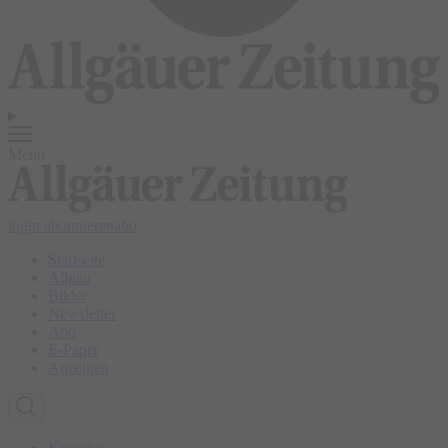
Menü
login
abonnieren
abo
Startseite
Allgäu
Bilder
Newsletter
Abo
E-Paper
Anzeigen
Kempten