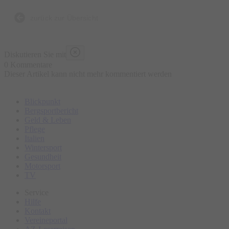
– Perfekte Vernetzung von Verbrauch und Produktion
– Innovate E-Mobilitätslösungen
zurück zur Übersicht
Onlineanmeldung:
Diskutieren Sie mit
https://gstoo.de/duo250626
0 Kommentare
Dieser Artikel kann nicht mehr kommentiert werden
Blickpunkt
Bergsportbericht
Geld & Leben
Pflege
Italien
Wintersport
Gesundheit
Motorsport
TV
Service
Hilfe
Kontakt
Vereineportal