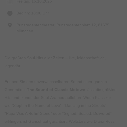
Freitag, 16.10.2026
Beginn: 18:00 Uhr
Prinzregententheater, Prinzregentenplatz 12, 81675
München
Die größten Soul-Hits aller Zeiten – live, leidenschaftlich,
legendär
Erleben Sie den unverwechselbaren Sound einer ganzen
Generation:
The Sound of Classic Motown
lässt die größten
Hits und Ikonen der Soul-Ära neu aufleben. Wenn Klassiker
wie “Stop! In the Name of Love”, “Dancing in the Streets”,
“Papa Was A Rollin’ Stone” oder “Signed, Sealed, Delivered”
erklingen, ist Gänsehaut garantiert. Weltstars wie Diana Ross