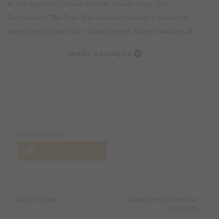
& The Supremes, Stevie Wonder, Marvin Gaye, The
Temptations, The Four Tops oder die Jackson 5 werden in
dieser mitreißenden Live-Show gefeiert. Mit Ron Williams als
charismatischen Gastgeber und Sänger, verschmelzen
mehr anzeigen
kraftvolle Stimmen, eine hochkarätige Band und
beeindruckende Showelemente zu einem authentischen
Motown-Erlebnis – voller Energie, Emotion und
unvergesslicher Melodien.
Preise & Zahlungsoptionen
Vom Garagenlabel zur Musikrevolution
Eintritt & Preise
Jetzt Tickets kaufen
Motown schrieb Musikgeschichte: 1959 gründete Berry Gordy
Jr. mit nur 800 Dollar das Label in einer Garage in Detroit – mit
der Vision von „Hitsville USA“. Was folgte, war eine beispiellose
Erfolgsgeschichte: Allein zwischen 1961 und 1971 landete
Quelle: Eventim
Made with ♥ by EO Heimat /
Motown 110 Top-Ten-Hits und prägte mit seinem
OYA media