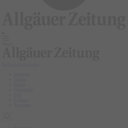
Menü
login
abonnieren
abo
Startseite
Allgäu
Bilder
Newsletter
Abo
E-Paper
Anzeigen
Kempten