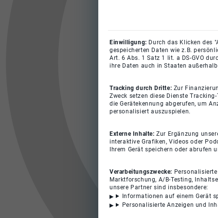
Einwilligung:
Durch das Klicken des "
gespeicherten Daten wie z.B. persönl
Art. 6 Abs. 1 Satz 1 lit. a DS-GVO du
ihre Daten auch in Staaten außerhalb
Tracking durch Dritte:
Zur Finanzieru
Zweck setzen diese Dienste Tracking-
die Gerätekennung abgerufen, um Anz
personalisiert auszuspielen.
Externe Inhalte:
Zur Ergänzung unserer
interaktive Grafiken, Videos oder Pod
Ihrem Gerät speichern oder abrufen 
Verarbeitungszwecke:
Personalisiert
Marktforschung, A/B-Testing, Inhalts
unsere Partner sind insbesondere:
Informationen auf einem Gerät s
Personalisierte Anzeigen und In