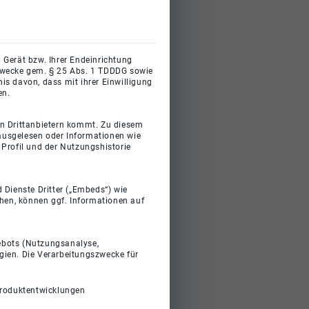
 Gerät bzw. Ihrer Endeinrichtung
gszwecke gem. § 25 Abs. 1 TDDDG sowie
s davon, dass mit ihrer Einwilligung
en.
on Drittanbietern kommt. Zu diesem
 ausgelesen oder Informationen wie
Profil und der Nutzungshistorie
 Dienste Dritter („Embeds“) wie
ehen, können ggf. Informationen auf
gebots (Nutzungsanalyse,
gien. Die Verarbeitungszwecke für
Produktentwicklungen