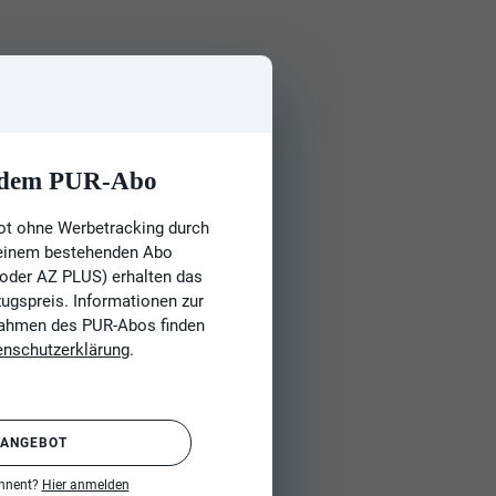
t dem PUR-Abo
ot ohne Werbetracking durch
 einem bestehenden Abo
 oder AZ PLUS) erhalten das
gspreis. Informationen zur
Rahmen des PUR-Abos finden
enschutzerklärung
.
 ANGEBOT
onnent?
Hier anmelden