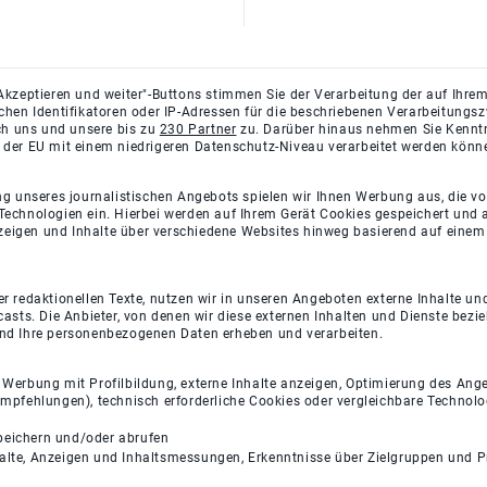
Akzeptieren und weiter"-Buttons stimmen Sie der Verarbeitung der auf Ihrem
ichen Identifikatoren oder IP-Adressen für die beschriebenen Verarbeitun
rch uns und unsere bis zu
230 Partner
zu. Darüber hinaus nehmen Sie Kenntni
 der EU mit einem niedrigeren Datenschutz-Niveau verarbeitet werden könn
ng unseres journalistischen Angebots spielen wir Ihnen Werbung aus, die v
Technologien ein. Hierbei werden auf Ihrem Gerät Cookies gespeichert und
eigen und Inhalte über verschiedene Websites hinweg basierend auf einem 
 redaktionellen Texte, nutzen wir in unseren Angeboten externe Inhalte und
casts. Die Anbieter, von denen wir diese externen Inhalten und Dienste bezi
und Ihre personenbezogenen Daten erheben und verarbeiten.
e Werbung mit Profilbildung, externe Inhalte anzeigen, Optimierung des An
empfehlungen), technisch erforderliche Cookies oder vergleichbare Technolo
peichern und/oder abrufen
halte, Anzeigen und Inhaltsmessungen, Erkenntnisse über Zielgruppen und 