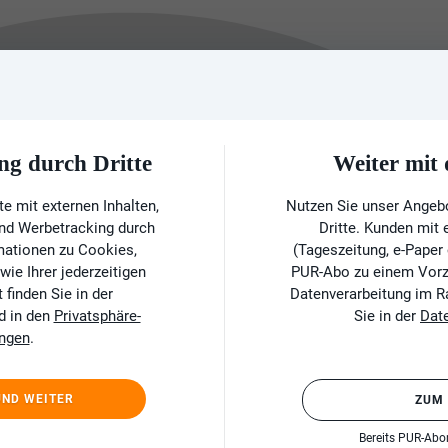
ng durch Dritte
Weiter mi
e mit externen Inhalten,
Nutzen Sie unser Angeb
und Werbetracking durch
Dritte. Kunden mit
rmationen zu Cookies,
(Tageszeitung, e-Paper
ie Ihrer jederzeitigen
PUR-Abo zu einem Vorzu
finden Sie in der
Datenverarbeitung im 
d in den
Privatsphäre-
Sie in der
Dat
ungen
.
UND WEITER
ZUM
Bereits PUR-Ab