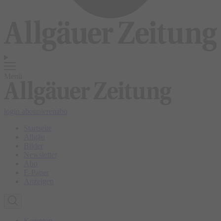
Menü
login
abonnieren
abo
Startseite
Allgäu
Bilder
Newsletter
Abo
E-Paper
Anzeigen
Kempten