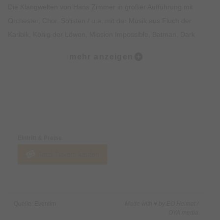
Die Klangwelten von Hans Zimmer in großer Aufführung mit
Orchester, Chor, Solisten / u.a. mit der Musik aus Fluch der
Karibik, König der Löwen, Mission Impossible, Batman, Dark
Knight, Inception, Interstellar, Dunkirk, Superman, Gladiator /
mehr anzeigen
der Vorverkauf hat begonnen
Mit Fanfaren ins Filmmusik-Konzert: die großartigen
symphonischen Klangwelten von Hans Zimmer sind erstmals in
Preise & Zahlungsoptionen
Ihrer Stadt in einem einmaligen Konzert zu erleben. Wohl kein
Komponist hat mit seinen überwältigenden Kompositionen die
Eintritt & Preise
Welt des Films so sehr geprägt wie der Oscar-, Globe- und
Jetzt Tickets kaufen
Emmy-Gewinner. Die Besucher erwartet ein besonderer
musikalischer Abend in großer Aufführung mit Orchester, Chor,
Solisten und einer Lichtinszenierung.
Quelle: Eventim
Made with ♥ by EO Heimat /
Der deutschstämmige Hans Zimmer wurde mit „Rain Main“
OYA media