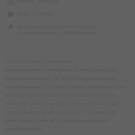
Mittwoch, 28.10.2026
Beginn: 19:00 Uhr
Deutsches Theater München / Silbersaal,
Schwanthalerstraße 13, 80336 München
Tribute to „Satchmo“ Louis Armstron
Gemeinsam kommen die Mitglieder dieser Gruppe auf 200
Jahre Bühnenerfahrung: Die Hot Stuff Jazzband präsentiert
einen interessanten Cocktail der schönsten Melodien von Louis
Armstrong. Freuen Sie sich auf unvergessliche Songs wie
„Hello Dolly“, „Basin Street Blues“, „Why Don’t You Do Right“,
„What A Wonderful World“, „C‘est Si Bon“, „Oh, When The
Saints“ und viele mehr, die von erstklassigen Musikern
interpretiert werden.