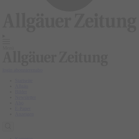
Menü
login
abonnieren
abo
Startseite
Allgäu
Bilder
Newsletter
Abo
E-Paper
Anzeigen
Kempten