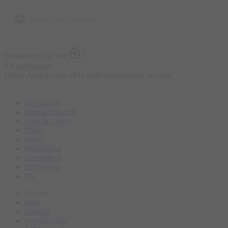
zurück zur Übersicht
Diskutieren Sie mit
0 Kommentare
Dieser Artikel kann nicht mehr kommentiert werden
Blickpunkt
Bergsportbericht
Geld & Leben
Pflege
Italien
Wintersport
Gesundheit
Motorsport
TV
Service
Hilfe
Kontakt
Vereineportal