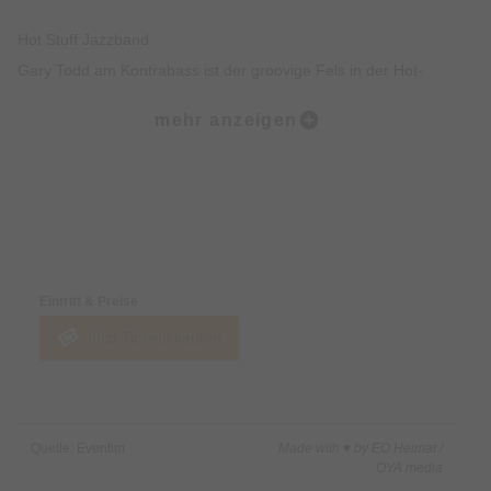
Hot Stuff Jazzband
Gary Todd am Kontrabass ist der groovige Fels in der Hot-
Stuff-Brandung und spielte bereits mit Stan Kenton, Buddy
mehr anzeigen
Rich und Don Ellis. Posaunist Butch Kellem gab schon
Konzerte mit der ORF Big Band, Clark Terry und Dexter
Gordon und ist Orchestermitglied bei Ambros Seelos. Eine
tragende Säule ist der Band ist der Spitzentrompeter Heinz
Preise & Zahlungsoptionen
Dauhrer, der schon mit Al Porcino, Gloria Gaynor, Udo
Lindenberg und der Spider Murphy Gang auf der Bühne stand.
Eintritt & Preise
An der Gitarre ist John Brunton eine feste Größe, der Auftritte
Jetzt Tickets kaufen
mit Reginald Workman und John Abercrombie verbuchen
kann. Komplettiert wird die Runde von Hermann Roth am
Schlagzeug, der schon von Hugo Strasser, Max Greger und
der Allotria Jazzband engagiert war.
Quelle: Eventim
Made with ♥ by EO Heimat /
OYA media