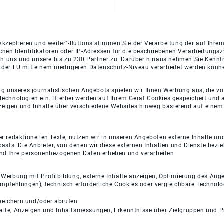
Akzeptieren und weiter"-Buttons stimmen Sie der Verarbeitung der auf Ihrem
ichen Identifikatoren oder IP-Adressen für die beschriebenen Verarbeitun
rch uns und unsere bis zu
230 Partner
zu. Darüber hinaus nehmen Sie Kenntni
 der EU mit einem niedrigeren Datenschutz-Niveau verarbeitet werden könn
ng unseres journalistischen Angebots spielen wir Ihnen Werbung aus, die v
Technologien ein. Hierbei werden auf Ihrem Gerät Cookies gespeichert und
eigen und Inhalte über verschiedene Websites hinweg basierend auf einem 
 redaktionellen Texte, nutzen wir in unseren Angeboten externe Inhalte und
casts. Die Anbieter, von denen wir diese externen Inhalten und Dienste bezi
und Ihre personenbezogenen Daten erheben und verarbeiten.
e Werbung mit Profilbildung, externe Inhalte anzeigen, Optimierung des An
empfehlungen), technisch erforderliche Cookies oder vergleichbare Technolo
peichern und/oder abrufen
halte, Anzeigen und Inhaltsmessungen, Erkenntnisse über Zielgruppen und 