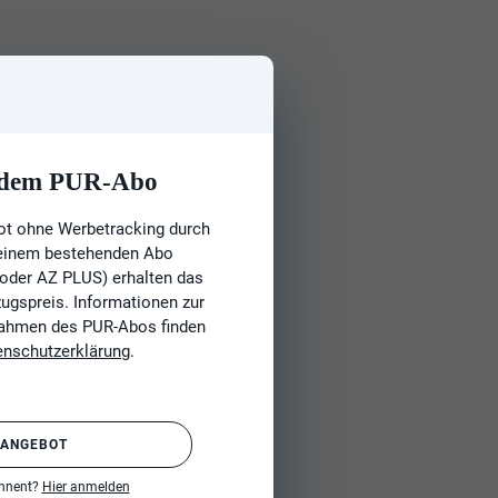
t dem PUR-Abo
ot ohne Werbetracking durch
 einem bestehenden Abo
 oder AZ PLUS) erhalten das
gspreis. Informationen zur
Rahmen des PUR-Abos finden
enschutzerklärung
.
 ANGEBOT
onnent?
Hier anmelden