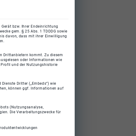
 Gerät bzw. Ihrer Endeinrichtung
gszwecke gem. § 25 Abs. 1 TDDDG sowie
s davon, dass mit ihrer Einwilligung
en.
on Drittanbietern kommt. Zu diesem
 ausgelesen oder Informationen wie
Profil und der Nutzungshistorie
 Dienste Dritter („Embeds“) wie
ehen, können ggf. Informationen auf
gebots (Nutzungsanalyse,
gien. Die Verarbeitungszwecke für
Produktentwicklungen