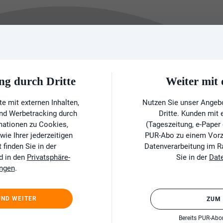
ng durch Dritte
Weiter mi
e mit externen Inhalten,
Nutzen Sie unser Angeb
und Werbetracking durch
Dritte. Kunden mit
rmationen zu Cookies,
(Tageszeitung, e-Paper
ie Ihrer jederzeitigen
PUR-Abo zu einem Vorzu
finden Sie in der
Datenverarbeitung im 
d in den
Privatsphäre-
Sie in der
Dat
ungen
.
UND WEITER
ZUM
Bereits PUR-Ab