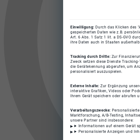
Einwilligung:
Durch das Klicken des "
gespeicherten Daten wie z.B. persönl
Art. 6 Abs. 1 Satz 1 lit. a DS-GVO du
ihre Daten auch in Staaten außerhalb
Tracking durch Dritte:
Zur Finanzieru
Zweck setzen diese Dienste Tracking-
die Gerätekennung abgerufen, um Anz
personalisiert auszuspielen.
Externe Inhalte:
Zur Ergänzung unserer
interaktive Grafiken, Videos oder Pod
Ihrem Gerät speichern oder abrufen 
Verarbeitungszwecke:
Personalisiert
Marktforschung, A/B-Testing, Inhalts
unsere Partner sind insbesondere:
Informationen auf einem Gerät s
Personalisierte Anzeigen und In