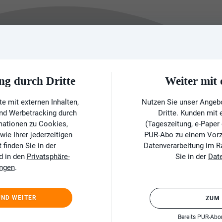
ng durch Dritte
Weiter mi
e mit externen Inhalten,
Nutzen Sie unser Angeb
und Werbetracking durch
Dritte. Kunden mit
rmationen zu Cookies,
(Tageszeitung, e-Paper
ie Ihrer jederzeitigen
PUR-Abo zu einem Vorzu
finden Sie in der
Datenverarbeitung im 
d in den
Privatsphäre-
Sie in der
Dat
ungen
.
UND WEITER
ZUM
Bereits PUR-Ab