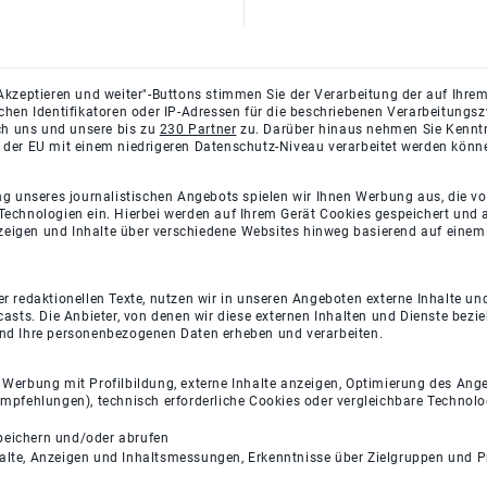
Akzeptieren und weiter"-Buttons stimmen Sie der Verarbeitung der auf Ihrem
ichen Identifikatoren oder IP-Adressen für die beschriebenen Verarbeitun
rch uns und unsere bis zu
230 Partner
zu. Darüber hinaus nehmen Sie Kenntni
 der EU mit einem niedrigeren Datenschutz-Niveau verarbeitet werden könn
ng unseres journalistischen Angebots spielen wir Ihnen Werbung aus, die v
Technologien ein. Hierbei werden auf Ihrem Gerät Cookies gespeichert und
eigen und Inhalte über verschiedene Websites hinweg basierend auf einem 
 redaktionellen Texte, nutzen wir in unseren Angeboten externe Inhalte und
casts. Die Anbieter, von denen wir diese externen Inhalten und Dienste bezi
und Ihre personenbezogenen Daten erheben und verarbeiten.
e Werbung mit Profilbildung, externe Inhalte anzeigen, Optimierung des An
empfehlungen), technisch erforderliche Cookies oder vergleichbare Technolo
peichern und/oder abrufen
halte, Anzeigen und Inhaltsmessungen, Erkenntnisse über Zielgruppen und 