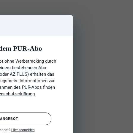
t dem PUR-Abo
ot ohne Werbetracking durch
 einem bestehenden Abo
 oder AZ PLUS) erhalten das
gspreis. Informationen zur
Rahmen des PUR-Abos finden
enschutzerklärung
.
 ANGEBOT
onnent?
Hier anmelden