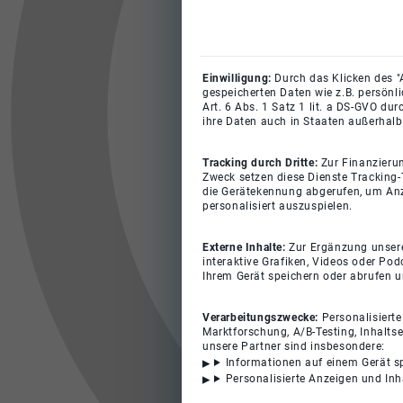
Einwilligung:
Durch das Klicken des "
gespeicherten Daten wie z.B. persönl
Art. 6 Abs. 1 Satz 1 lit. a DS-GVO du
ihre Daten auch in Staaten außerhalb
Tracking durch Dritte:
Zur Finanzieru
Zweck setzen diese Dienste Tracking-
die Gerätekennung abgerufen, um Anz
personalisiert auszuspielen.
Externe Inhalte:
Zur Ergänzung unserer
interaktive Grafiken, Videos oder Pod
Ihrem Gerät speichern oder abrufen 
Verarbeitungszwecke:
Personalisiert
Marktforschung, A/B-Testing, Inhalts
unsere Partner sind insbesondere:
Informationen auf einem Gerät s
Personalisierte Anzeigen und In