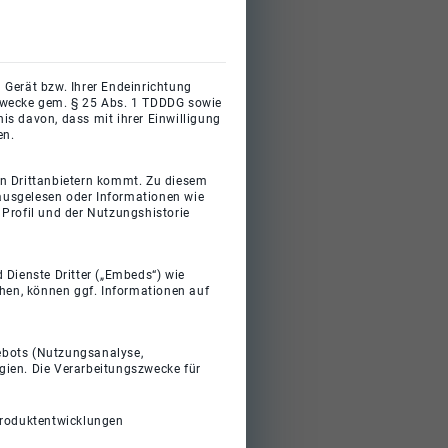
 Gerät bzw. Ihrer Endeinrichtung
gszwecke gem. § 25 Abs. 1 TDDDG sowie
s davon, dass mit ihrer Einwilligung
en.
on Drittanbietern kommt. Zu diesem
 ausgelesen oder Informationen wie
Profil und der Nutzungshistorie
 Dienste Dritter („Embeds“) wie
ehen, können ggf. Informationen auf
gebots (Nutzungsanalyse,
gien. Die Verarbeitungszwecke für
Produktentwicklungen