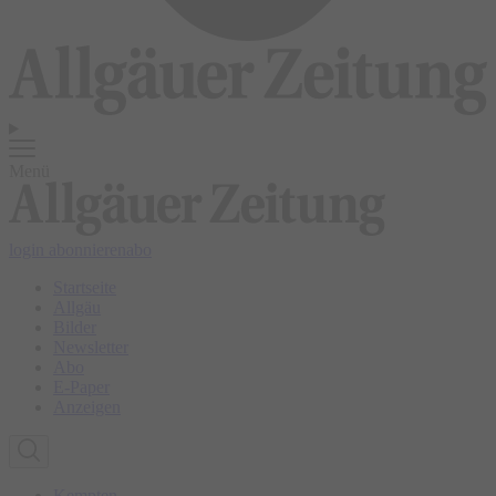
Menü
login
abonnieren
abo
Startseite
Allgäu
Bilder
Newsletter
Abo
E-Paper
Anzeigen
Kempten